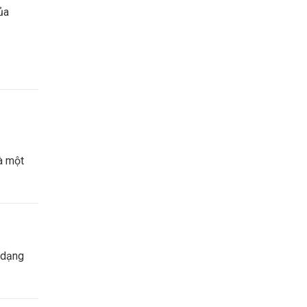
ủa
à một
 dạng