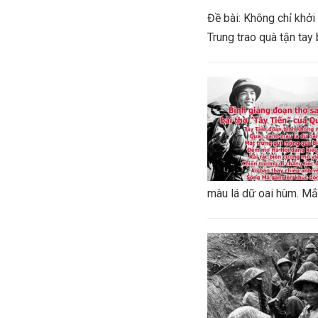
Đề bài: Không chỉ khở
Trung trao quà tận tay 
màu lá dữ oai hùm. Mắt