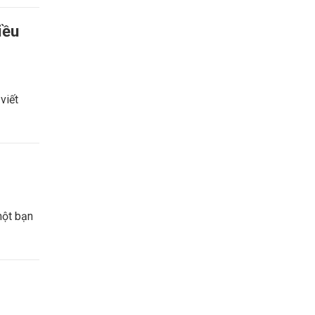
iều
viết
một bạn