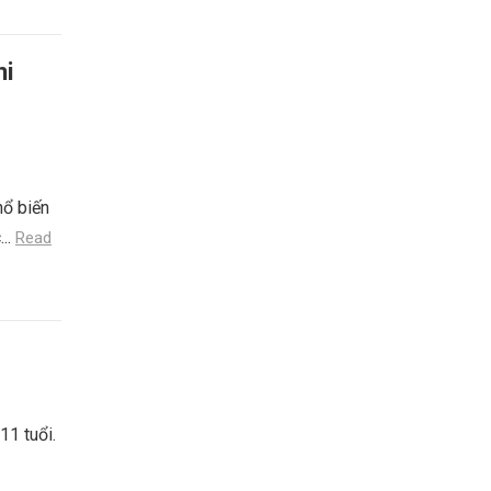
hi
hổ biến
...
Read
11 tuổi.