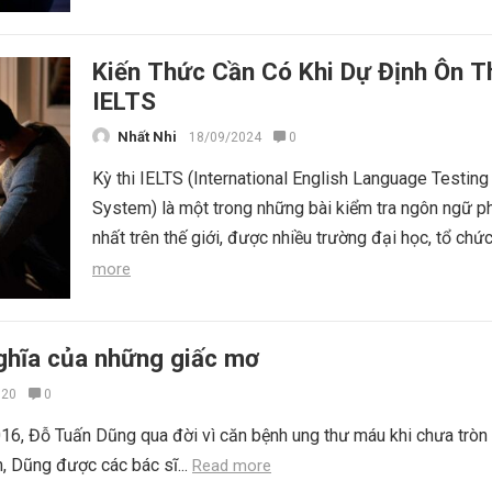
Kiến Thức Cần Có Khi Dự Định Ôn T
IELTS
Nhất Nhi
18/09/2024
0
Kỳ thi IELTS (International English Language Testing
System) là một trong những bài kiểm tra ngôn ngữ p
nhất trên thế giới, được nhiều trường đại học, tổ chức
more
nghĩa của những giấc mơ
020
0
6, Đỗ Tuấn Dũng qua đời vì căn bệnh ung thư máu khi chưa tròn 
 Dũng được các bác sĩ...
Read more