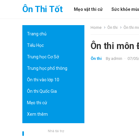
Ôn Thi Tốt
Mẹo vặt thi cử
Sức khỏe mùa
Home
Ôn thi
Ôn thi m
Trang chủ
Ôn thi môn 
Tiểu Học
Trung học Cơ Sở
Ôn thi
By
admin
·
07/05
Trung học phổ thông
Ôn thi vào lớp 10
Ôn thi Quốc Gia
Mẹo thi cử
Xem thêm
Nhà tài trợ