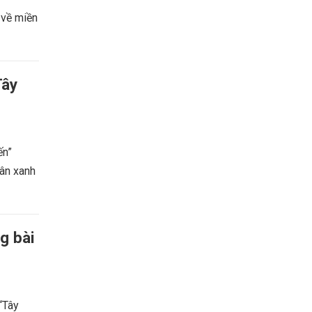
 về miền
Tây
ến”
uân xanh
g bài
 “Tây