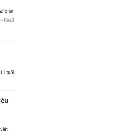
hổ biến
...
Read
11 tuổi.
iều
viết