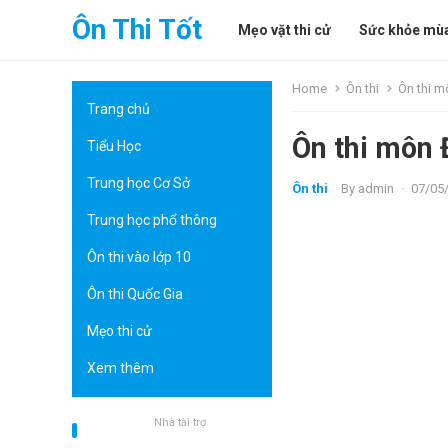
Ôn Thi Tốt
Mẹo vặt thi cử
Sức khỏe mùa
Home
Ôn thi
Ôn thi m
Trang chủ
Ôn thi môn 
Tiểu Học
Trung học Cơ Sở
Ôn thi
By
admin
·
07/05
Trung học phổ thông
Ôn thi vào lớp 10
Ôn thi Quốc Gia
Mẹo thi cử
Xem thêm
Nhà tài trợ