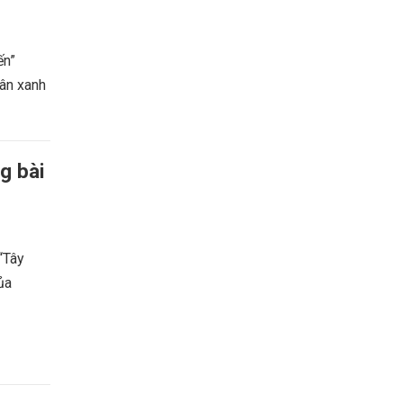
ến”
uân xanh
g bài
 “Tây
ủa