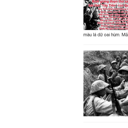
màu lá dữ oai hùm. Mắt