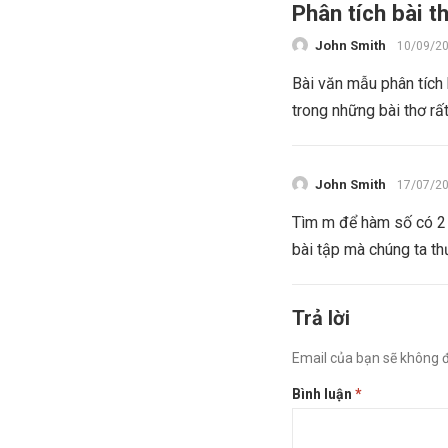
Phân tích bài 
John Smith
10/09/2
Bài văn mẫu phân tích
trong những bài thơ rất
John Smith
17/07/2
Tìm m để hàm số có 2 
bài tập mà chúng ta th
Trả lời
Email của bạn sẽ không đ
Bình luận
*