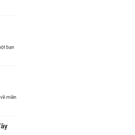
một bạn
 về miền
Tây