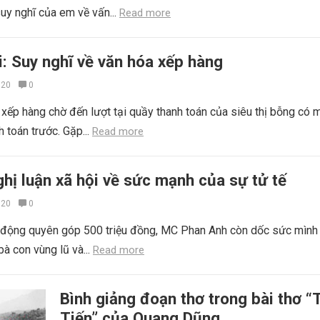
suy nghĩ của em về vấn...
Read more
i: Suy nghĩ về văn hóa xếp hàng
020
0
xếp hàng chờ đến lượt tại quầy thanh toán của siêu thị bỗng có 
 toán trước. Gặp...
Read more
hị luận xã hội về sức mạnh của sự tử tế
020
0
i động quyên góp 500 triệu đồng, MC Phan Anh còn dốc sức mình
bà con vùng lũ và...
Read more
Bình giảng đoạn thơ trong bài thơ “
Tiến” của Quang Dũng