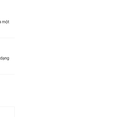
à một
 dạng