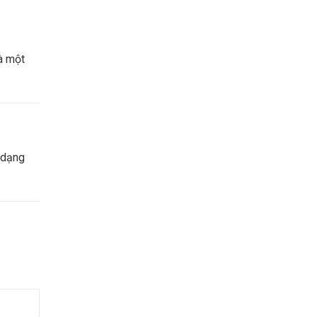
à một
 dạng