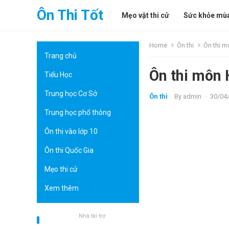
Ôn Thi Tốt
Mẹo vặt thi cử
Sức khỏe mùa
Home
Ôn thi
Ôn thi m
Trang chủ
Ôn thi môn 
Tiểu Học
Trung học Cơ Sở
Ôn thi
By
admin
·
30/04
Trung học phổ thông
Ôn thi vào lớp 10
Ôn thi Quốc Gia
Mẹo thi cử
Xem thêm
Nhà tài trợ