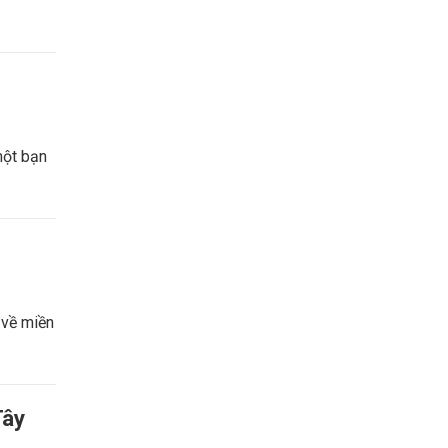
một bạn
 về miền
Tây