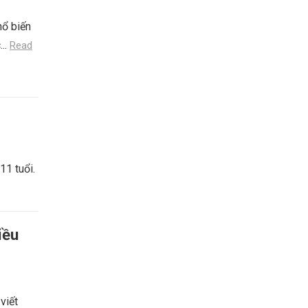
hổ biến
...
Read
11 tuổi.
iều
viết