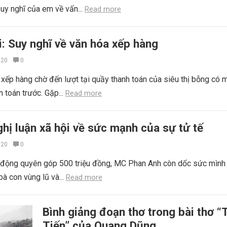
suy nghĩ của em về vấn...
Read more
i: Suy nghĩ về văn hóa xếp hàng
020
0
xếp hàng chờ đến lượt tại quầy thanh toán của siêu thị bỗng có 
 toán trước. Gặp...
Read more
hị luận xã hội về sức mạnh của sự tử tế
020
0
i động quyên góp 500 triệu đồng, MC Phan Anh còn dốc sức mình
bà con vùng lũ và...
Read more
Bình giảng đoạn thơ trong bài thơ “
Tiến” của Quang Dũng