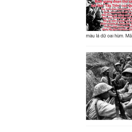
màu lá dữ oai hùm. Mắt