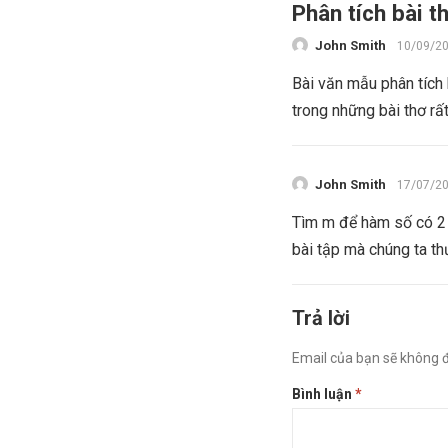
Phân tích bài 
John Smith
10/09/2
Bài văn mẫu phân tích
trong những bài thơ rất
John Smith
17/07/2
Tìm m để hàm số có 2 
bài tập mà chúng ta th
Trả lời
Email của bạn sẽ không đ
Bình luận
*