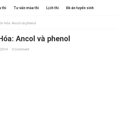
 thi
Tư vấn mùa thi
Lịch thi
Đề án tuyển sinh
ôn Hóa: Ancol và phenol
Hóa: Ancol và phenol
/2014
·
0 Comment