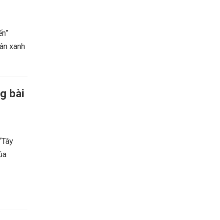
ến”
uân xanh
g bài
 “Tây
ủa