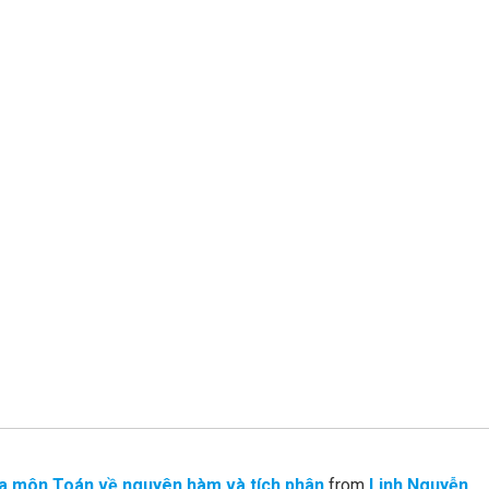
a môn Toán về nguyên hàm và tích phân
from
Linh Nguyễn