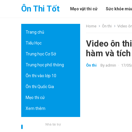
Ôn Thi Tốt
Mẹo vặt thi cử
Sức khỏe mùa
Home
Ôn thi
Video ôn
Trang chủ
Video ôn t
Tiểu Học
hàm và tích
Trung học Cơ Sở
Trung học phổ thông
Ôn thi
By
admin
·
17/05
Ôn thi vào lớp 10
Ôn thi Quốc Gia
Mẹo thi cử
Xem thêm
Nhà tài trợ