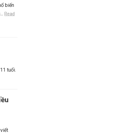
hổ biến
...
Read
11 tuổi.
iều
viết