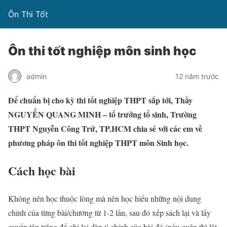
Ôn Thi Tốt
Ôn thi tốt nghiệp môn sinh học
admin
12 năm trước
Để chuẩn bị cho kỳ thi tốt nghiệp THPT sắp tới, Thầy
NGUYỂN QUANG MINH – tổ trưởng tổ sinh, Trường
THPT Nguyễn Công Trứ, TP.HCM chia sẻ với các em về
phương pháp ôn thi tốt nghiệp THPT môn Sinh học.
Cách học bài
Không nên học thuộc lòng mà nên học hiểu những nội dung
chính của từng bài/chương từ 1-2 lần, sau đó xếp sách lại và lấy
quyển tập trắng để ghi lại dàn ý chính của bài đó (nếu quên thì lật