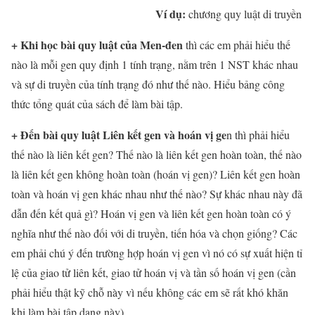
Ví dụ:
chương quy luật di truyền
+ Khi học bài quy luật của Men-đen
thì các em phải hiểu thế
nào là mỗi gen quy định 1 tính trạng, nằm trên 1 NST khác nhau
và sự di truyền của tính trạng đó như thế nào. Hiểu bảng công
thức tổng quát của sách để làm bài tập.
+ Đến bài quy luật Liên kết gen và hoán vị ge
n thì phải hiểu
thế nào là liên kết gen? Thế nào là liên kết gen hoàn toàn, thế nào
là liên kết gen không hoàn toàn (hoán vị gen)? Liên kết gen hoàn
toàn và hoán vị gen khác nhau như thế nào? Sự khác nhau này đã
dẫn đến kết quả gì? Hoán vị gen và liên kết gen hoàn toàn có ý
nghĩa như thế nào đối với di truyền, tiến hóa và chọn giống? Các
em phải chú ý đến trường hợp hoán vị gen vì nó có sự xuất hiện tỉ
lệ của giao tử liên kết, giao tử hoán vị và tần số hoán vị gen (cần
phải hiểu thật kỹ chỗ này vì nếu không các em sẽ rất khó khăn
khi làm bài tập dạng này).