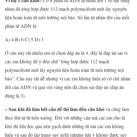
Ví dụ 1 câu khác:
Có 8 phân tử ADN tự nhân đôi 1 số lần bằng
nhau đã tổng hợp được 112 mạch polynuclêotit mới lấy nguyên
liệu hoàn toàn từ môi trường nội bào. Số lần tự nhân đôi của mỗi
phân tử ADN là:
A) 4 B) 6 C) 5 D) 3
Ở câu này rất nhiều em sẽ chọn đáp án là 4, đây là đáp án sai vì
các em không để ý đến chữ “tổng hợp được 112 mạch
polynuclêotit mới lấy nguyên liệu hoàn toàn từ môi trường nội
bào”. Câu này rất dễ nhưng vì các em không hiểu rõ cơ chế nhân
đôi của ADN và quá vội vàng nên đã chọn sai đáp án (đáp án
đúng là 3).
– Sau khi đã làm hết câu dễ thì làm đến câu khó
và cũng làm
theo thứ tự từ trên xuống. Đối với những câu mà các em cho là
khó thì khi đọc qua nên gạch dưới những từ mà các em không
hiểu và sau đó tập trung suy nghĩ (nhưng lưu ý không được suy