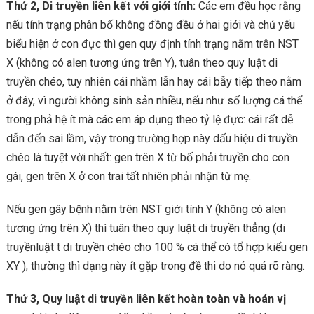
Thứ 2, Di truyền liên kết với giới tính:
Các em đều học rằng
nếu tính trạng phân bố không đồng đều ở hai giới và chủ yếu
biểu hiện ở con đực thì gen quy định tính trạng nằm trên NST
X (không có alen tương ứng trên Y), tuân theo quy luật di
truyền chéo, tuy nhiên cái nhầm lẫn hay cái bẫy tiếp theo nằm
ở đây, vì người không sinh sản nhiều, nếu như số lượng cá thể
trong phả hệ ít mà các em áp dụng theo tỷ lệ đực: cái rất dễ
dẫn đến sai lầm, vậy trong trường hợp này dấu hiệu di truyền
chéo là tuyệt vời nhất: gen trên X từ bố phải truyền cho con
gái, gen trên X ở con trai tất nhiên phải nhận từ mẹ.
Nếu gen gây bệnh nằm trên NST giới tính Y (không có alen
tương ứng trên X) thì tuân theo quy luật di truyền thẳng (di
truyềnluật t di truyền chéo cho 100 % cá thể có tổ hợp kiểu gen
XY ), thường thì dạng này ít gặp trong đề thi do nó quá rõ ràng.
Thứ 3,
Quy luật di truyền liên kết hoàn toàn và hoán vị