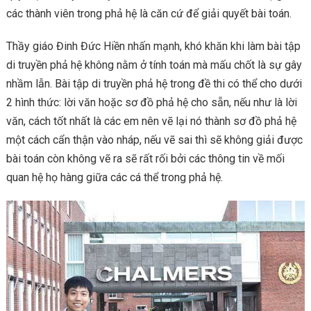
các thành viên trong phả hệ là căn cứ để giải quyết bài toán.
Thầy giáo Đinh Đức Hiền nhấn mạnh, khó khăn khi làm bài tập
di truyền phả hệ không nằm ở tính toán mà mấu chốt là sự gây
nhầm lẫn. Bài tập di truyền phả hệ trong đề thi có thể cho dưới
2 hình thức: lời văn hoặc sơ đồ phả hệ cho sẵn, nếu như là lời
văn, cách tốt nhất là các em nên vẽ lại nó thành sơ đồ phả hệ
một cách cẩn thận vào nháp, nếu vẽ sai thì sẽ không giải được
bài toán còn không vẽ ra sẽ rất rối bởi các thông tin về mối
quan hệ họ hàng giữa các cá thể trong phả hệ.