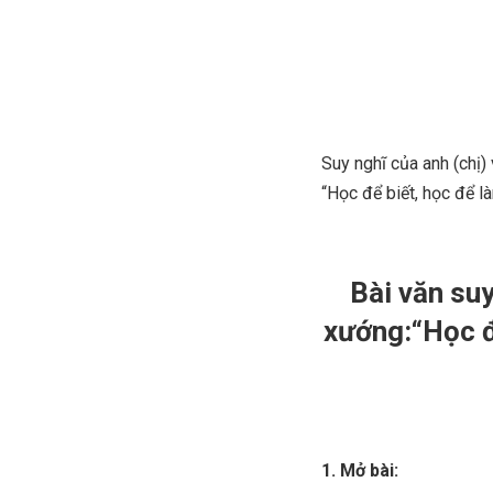
Suy nghĩ của anh (chị
“Học để biết, học để l
Bài văn su
xướng:“Học đ
1. Mở bài: