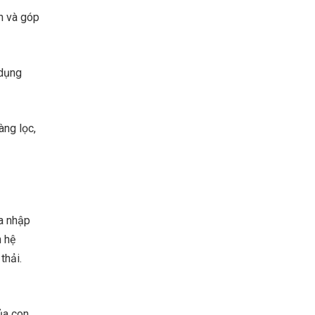
ân và góp
 dụng
àng lọc,
a nhập
n hệ
thải.
của con