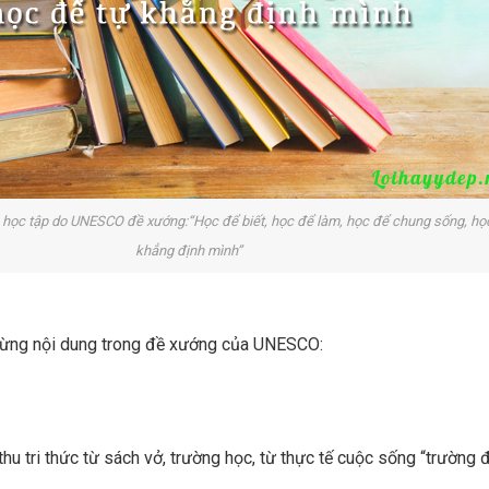
 học tập do UNESCO đề xướng:“Học để biết, học để làm, học để chung sống, họ
khẳng định mình” ​
õ từng nội dung trong đề xướng của UNESCO:
 thu tri thức từ sách vở, trường học, từ thực tế cuộc sống “trường đ