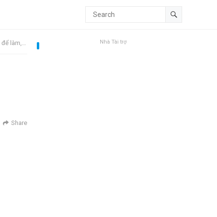
Nhà Tài trợ
 định mình” ​
Share