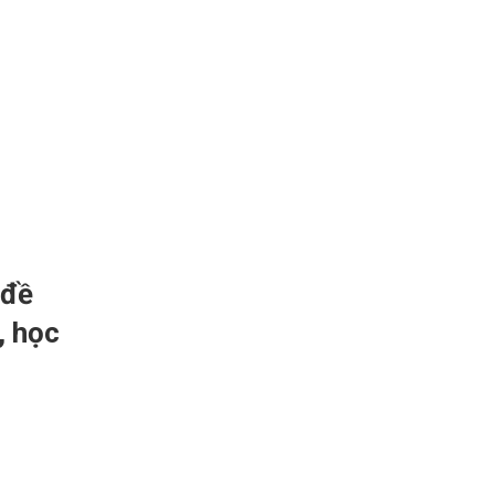
 đề
, học