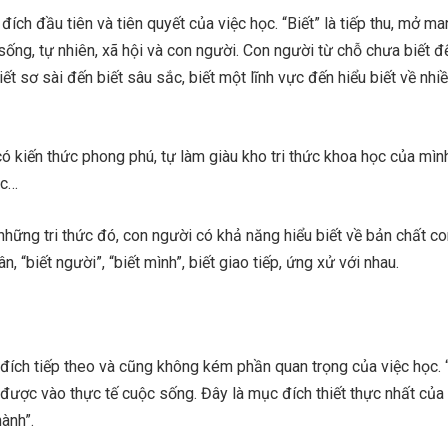
đích đầu tiên và tiên quyết của việc học. “Biết” là tiếp thu, mở ma
sống, tự nhiên, xã hội và con người. Con người từ chỗ chưa biết đế
biết sơ sài đến biết sâu sắc, biết một lĩnh vực đến hiểu biết về nhiề
ó kiến thức phong phú, tự làm giàu kho tri thức khoa học của mình
ắc…
những tri thức đó, con người có khả năng hiểu biết về bản chất c
n, “biết người”, “biết mình”, biết giao tiếp, ứng xử với nhau.
đích tiếp theo và cũng không kém phần quan trọng của việc học. 
được vào thực tế cuộc sống. Đây là mục đích thiết thực nhất của 
hành”.