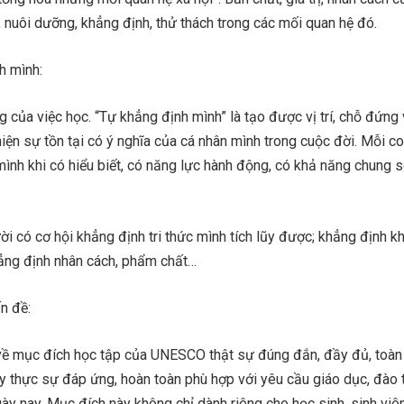
 nuôi dưỡng, khẳng định, thử thách trong các mối quan hệ đó.
h mình:
 của việc học. “Tự khẳng định mình” là tạo được vị trí, chỗ đứng
 hiện sự tồn tại có ý nghĩa của cá nhân mình trong cuộc đời. Mỗi c
mình khi có hiểu biết, có năng lực hành động, có khả năng chung 
ời có cơ hội khẳng định tri thức mình tích lũy được; khẳng định k
hẳng định nhân cách, phẩm chất…
n đề:
ề mục đích học tập của UNESCO thật sự đúng đắn, đầy đủ, toàn 
y thực sự đáp ứng, hoàn toàn phù hợp với yêu cầu giáo dục, đào 
gày nay. Mục đích này không chỉ dành riêng cho học sinh, sinh vi