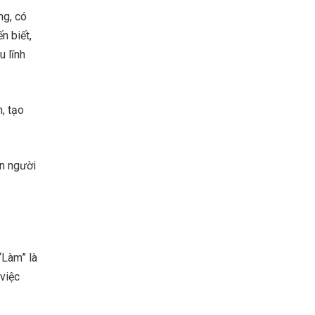
ng, có
n biết,
u lĩnh
, tạo
on người
“Làm” là
việc