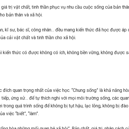
giá trị vật chất, tinh thần phục vụ nhu cầu cuộc sống của bản th
ho bản thân và xã hội.
ân, kĩ sư, bác sĩ, công nhân… đều mang kiến thức đã học được áp
của cải vật chất và tinh thần cho xã hội.
ì kiến thức có được không có ích, không bền vững, không được s
 đích quan trọng nhất của việc học. “Chung sống” là khả năng hò
ao tiếp, ứng xử… để tự thích nghi với mọi môi trường sống, các qua
 trong quá trình sống để không bị tụt hậu, lạc lõng, không bị đào 
a việc “biết”, “làm”.
 tổng hòa những mối quan hệ xã hội”. Bản chất, giá trị, nhân cách 