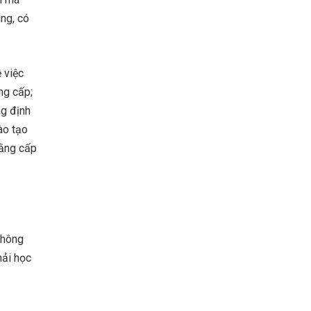
ung, có
 việc
ng cấp;
ng định
ào tạo
bằng cấp
không
hải học