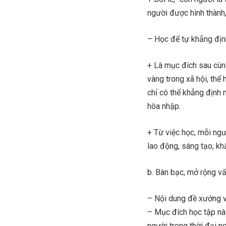
người được hình thành,
– Học để tự khẳng địn
+ Là mục đích sau cùng
vàng trong xã hội, thể
chỉ có thể khẳng định 
hòa nhập.
+ Từ việc học, mỗi ngư
lao động, sáng tạo; k
b. Bàn bạc, mở rộng vấ
– Nội dung đề xướng v
– Mục đích học tập nà
người trong thời đại n