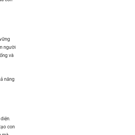
 vững
on người
sống và
hả năng
diện.
tạo con
ên mà