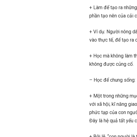
+ Làm để tạo ra những 
phần tạo nên của cải c
+ Ví dụ: Người nông d
vào thực tế, để tạo ra 
+ Học mà không làm th
không được củng cố.
– Học để chung sống:
+ Một trong những mục
với xã hội, kĩ năng gi
phức tạp của con người
Đây là hệ quả tất yếu củ
+ Bởi lẽ, “con người là