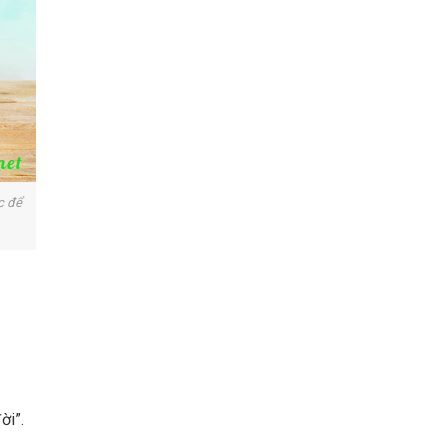
c để
ời”.