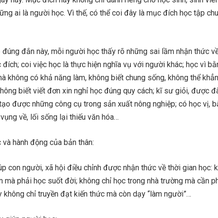
ững ai là người học. Vì thế, có thể coi đây là mục đích học tập ch
 đúng đắn này, mỗi người học thấy rõ những sai lầm nhận thức về
đích; coi việc học là thực hiện nghĩa vụ với người khác; học vì bằ
 mà không có khả năng làm, không biết chung sống, không thể khẳ
không biết viết đơn xin nghỉ học đúng quy cách; kĩ sư giỏi, được đ
tạo được những công cụ trong sản xuất nông nghiệp; có học vị, 
vụng về, lối sống lại thiếu văn hóa…
c và hành động của bản thân:
p con người, xã hội điều chỉnh được nhận thức về thời gian học: 
n mà phải học suốt đời; không chỉ học trong nhà trường mà cần p
y không chỉ truyền đạt kiến thức mà còn dạy “làm người”…