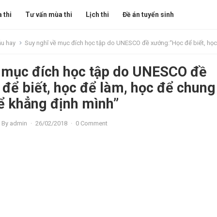
 thi
Tư vấn mùa thi
Lịch thi
Đề án tuyển sinh
ẫu hay
Suy nghĩ về mục đích học tập do UNESCO đề xướng:“Học để biết, học để làm, học để chung sống, học để khẳng
ề mục đích học tập do UNESCO đề
để biết, học để làm, học để chung
ể khẳng định mình” ​
By
admin
·
26/02/2018
·
0 Comment