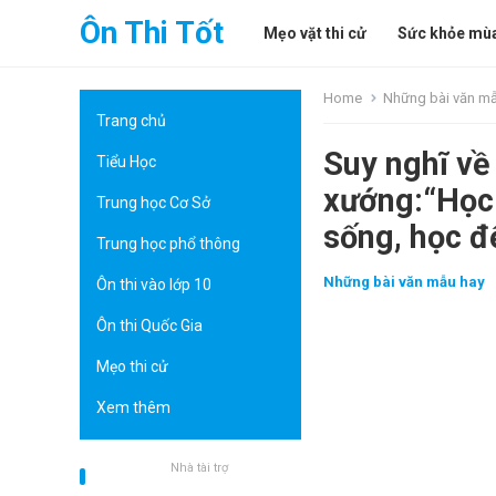
Ôn Thi Tốt
Mẹo vặt thi cử
Sức khỏe mùa
Home
Những bài văn m
Trang chủ
Suy nghĩ v
Tiểu Học
xướng:“Học 
Trung học Cơ Sở
sống, học đ
Trung học phổ thông
Những bài văn mẫu hay
Ôn thi vào lớp 10
Ôn thi Quốc Gia
Mẹo thi cử
Xem thêm
Nhà tài trợ