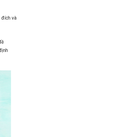
 đích và
đề
định