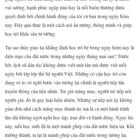
vui sướng, hạnh phúc ngập tràn hay là nỗi buồn thương được
quyết định bởi chính hành động của tôi và bạn trong ngày hôm
nay. Đây quả thực là một cách nói ấn tượng, thông minh và giúp
học trò khắc sâu tư tưởng.
Tại sao thầy giáo lại khẳng định học trò bé bỏng ngày hôm nay là
diện mạo của đất nước trong những ngày tháng mai sau? Trước
hết, lịch sử dân tộc không được viết một lần mà được viết mỗi
ngày bởi lớp lớp thế hệ người Việt. Những cô cậu học trò còn
đang vô lo vô nghĩ bước vào tương lai chính là người tiếp lửa
truyền thống của tiền nhân. Tre già măng mọc, người trẻ tiếp nối
người già, đó là quy luật hiển nhiên. Nhưng sự tiếp nối ấy không
giản đơn như cách măng mọc thành tre mà là cả một hành trình
lâu dài không ngơi nghỉ học tập, trau dồi và hành động. Ngay lúc
này, mỗi học sinh đã là một mảnh ghép của đất nước hiện tại. Khi
trưởng thành, ta lại là mảnh ghép của đất nước trong tương lai.