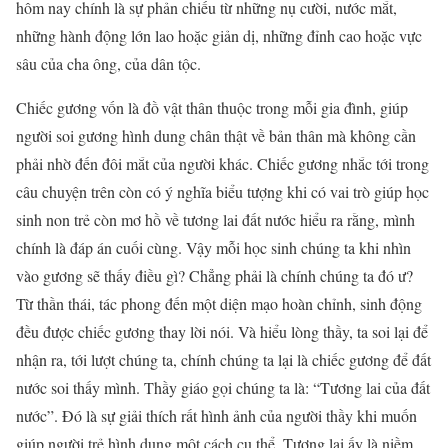
hôm nay chính là sự phản chiếu từ những nụ cười, nước mắt,
những hành động lớn lao hoặc giản dị, những đỉnh cao hoặc vực
sâu của cha ông, của dân tộc.
Chiếc gương vốn là đồ vật thân thuộc trong mỗi gia đình, giúp
người soi gương hình dung chân thật về bản thân mà không cần
phải nhờ đến đôi mắt của người khác. Chiếc gương nhắc tới trong
câu chuyện trên còn có ý nghĩa biểu tượng khi có vai trò giúp học
sinh non trẻ còn mơ hồ về tương lai đất nước hiểu ra rằng, mình
chính là đáp án cuối cùng. Vậy mỗi học sinh chúng ta khi nhìn
vào gương sẽ thấy điều gì? Chẳng phải là chính chúng ta đó ư?
Từ thần thái, tác phong đến một diện mạo hoàn chỉnh, sinh động
đều được chiếc gương thay lời nói. Và hiểu lòng thầy, ta soi lại để
nhận ra, tới lượt chúng ta, chính chúng ta lại là chiếc gương để đất
nước soi thấy mình. Thầy giáo gọi chúng ta là: “Tương lai của đất
nước”. Đó là sự giải thích rất hình ảnh của người thầy khi muốn
giúp người trẻ hình dung một cách cụ thể. Tương lai ấy là niềm