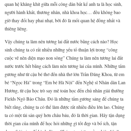
quan hệ khăng khít giữa mỗi công dân bất kể anh ta là học sinh,
người hành khất, thương nhân, nhà khoa học… đều không bao
giờ thay đổi hay phai nhạt, bởi đó là mối quan hệ đồng nhất và
thiêng liêng.
Vậy chúng ta làm nên tương lai đất nước bằng cách nào? Học
sinh chúng ta có rất nhiều những yếu tố thuận lợi trong “công
cuộc vẽ nên diện mạo non sông” Chúng ta làm nên tương lai đất
nước trước hết bằng cách làm nên tương lai của mình. Những tấm
gương như từ cậu bé thơ đến nhà thơ lớn Trần Đăng Khoa, từ em
bé “Ngọc Hà” trong “Em bé Hà Nội” đến Nghệ sĩ Nhân dân Lan
Hương, từ cậu học trò say mê toán học đến chủ nhân giải thưởng
Fields Ngô Bảo Châu. Đó là những tấm gương sáng để chúng ta
biết rằng, chúng ta có thể làm được rất nhiều điều lớn lao. Chúng
ta có một tài sản quý hơn châu báu, đó là thời gian. Hãy tận dụng
thời gian của mình để học hỏi những gì tốt đẹp và bổ ích, tận