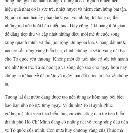
dụng thời gian để hành động. Chúng ta có “nguồn nhiên liệu”
hiệu quả nhất đó là sức trẻ, nhiệt huyết và niềm cảm hứng bất tận.
Nguồn nhiên liệu ấy phải được gắn với những lí tưởng cụ thể,
những mơ ước hoài bão thiết thực. Đây cũng là khoảng thời gian
dễ dàng tiếp thu và cập nhật những điều mới mẻ từ cuộc sống
xung quanh mình và thế giới rộng lớn ngoài kia. Chẳng đất nước
nào có sẵn rừng vàng biển bạc, chính chúng ta sẽ tô vàng dát bạc
cho Tổ quốc yêu thương. Không một độ tuổi nào có sức bật mạnh
mẽ như tuổi trẻ. Ta sẽ học tập và sống đẹp sao cho ngày hôm nay
chúng ta tự hào về đất nước và ngày mai đất nước tự hào về chúng
ta.
Tương lai đất nước đang được tạo nên từ ngày hôm nay bởi biết
bao bạn nhỏ nỗ lực từng ngày. Ví dụ như Tô Huỳnh Phúc –
gương mặt đội viên tiêu biểu, ứng cử viên công dân trẻ tiêu biểu
thành phố Hồ Chí Minh đang có những nét vẽ trong sáng đầu tiên
về Tổ quốc của mình. Cơn mưa huy chương vàng của Phúc mà