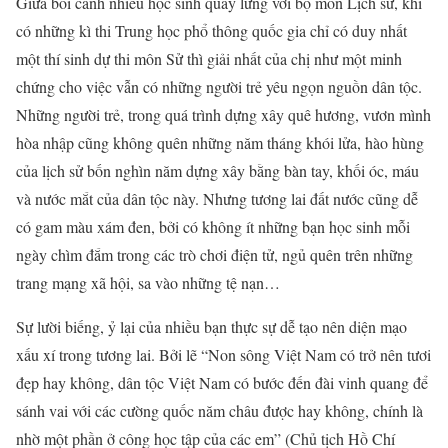
Giữa bối cảnh nhiều học sinh quay lưng với bộ môn Lịch sử, khi
có những kì thi Trung học phổ thông quốc gia chỉ có duy nhất
một thí sinh dự thi môn Sử thì giải nhất của chị như một minh
chứng cho việc vẫn có những người trẻ yêu ngọn nguồn dân tộc.
Những người trẻ, trong quá trình dựng xây quê hương, vươn mình
hòa nhập cũng không quên những năm tháng khói lửa, hào hùng
của lịch sử bốn nghìn năm dựng xây bằng bàn tay, khối óc, máu
và nước mắt của dân tộc này. Nhưng tương lai đất nước cũng dễ
có gam màu xám đen, bởi có không ít những bạn học sinh mỗi
ngày chìm đắm trong các trò chơi điện tử, ngủ quên trên những
trang mạng xã hội, sa vào những tệ nạn…
Sự lười biếng, ỷ lại của nhiều bạn thực sự dễ tạo nên diện mạo
xấu xí trong tương lai. Bởi lẽ “Non sông Việt Nam có trở nên tươi
đẹp hay không, dân tộc Việt Nam có bước đến đài vinh quang để
sánh vai với các cường quốc năm châu được hay không, chính là
nhờ một phần ở công học tập của các em” (Chủ tịch Hồ Chí