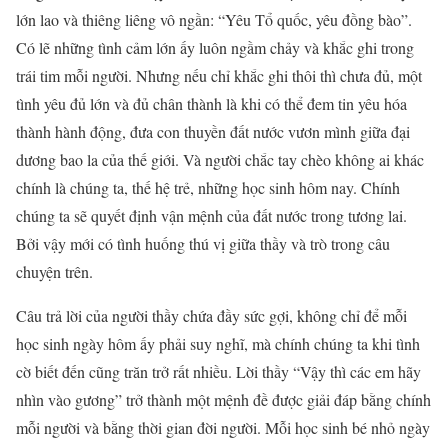
lớn lao và thiêng liêng vô ngần: “Yêu Tổ quốc, yêu đồng bào”.
Có lẽ những tình cảm lớn ấy luôn ngầm chảy và khắc ghi trong
trái tim mỗi người. Nhưng nếu chỉ khắc ghi thôi thì chưa đủ, một
tình yêu đủ lớn và đủ chân thành là khi có thể đem tin yêu hóa
thành hành động, đưa con thuyền đất nước vươn mình giữa đại
dương bao la của thế giới. Và người chắc tay chèo không ai khác
chính là chúng ta, thế hệ trẻ, những học sinh hôm nay. Chính
chúng ta sẽ quyết định vận mệnh của đất nước trong tương lai.
Bởi vậy mới có tình huống thú vị giữa thầy và trò trong câu
chuyện trên.
Câu trả lời của người thầy chứa đầy sức gợi, không chỉ để mỗi
học sinh ngày hôm ấy phải suy nghĩ, mà chính chúng ta khi tình
cờ biết đến cũng trăn trở rất nhiều. Lời thầy “Vậy thì các em hãy
nhìn vào gương” trở thành một mệnh đề được giải đáp bằng chính
mỗi người và bằng thời gian đời người. Mỗi học sinh bé nhỏ ngày