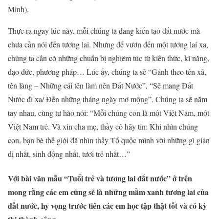
Minh).
Thực ra ngay lúc này, mỗi chúng ta đang kiến tạo đất nước mà
chưa cần nói đến tương lai. Nhưng để vươn đến một tương lai xa,
chúng ta cần có những chuẩn bị nghiêm túc từ kiến thức, kĩ năng,
đạo đức, phương pháp… Lúc ấy, chúng ta sẽ “Gánh theo tên xã,
tên làng – Những cái tên làm nên Đất Nước”, “Sẽ mang Đất
Nước đi xa/ Đến những tháng ngày mơ mộng”. Chúng ta sẽ nắm
tay nhau, cùng tự hào nói: “Mỗi chúng con là một Việt Nam, một
Việt Nam trẻ. Và xin cha mẹ, thầy cô hãy tin: Khi nhìn chúng
con, bạn bè thế giới đã nhìn thấy Tổ quốc mình với những gì giản
dị nhất, sinh động nhất, tươi trẻ nhất…”
Với bài văn mẫu “Tuổi trẻ và tương lai đất nước” ở trên
mong rằng các em cũng sẽ là những mầm xanh tương lai của
đất nước, hy vọng trước tiên các em học tập thật tốt và có kỳ