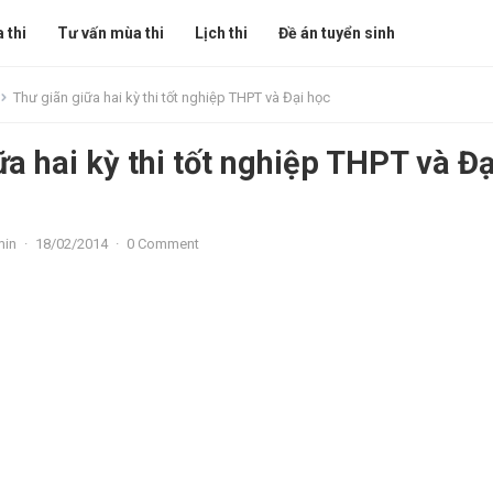
 thi
Tư vấn mùa thi
Lịch thi
Đề án tuyển sinh
Thư giãn giữa hai kỳ thi tốt nghiệp THPT và Đại học
ữa hai kỳ thi tốt nghiệp THPT và Đạ
min
·
18/02/2014
·
0 Comment