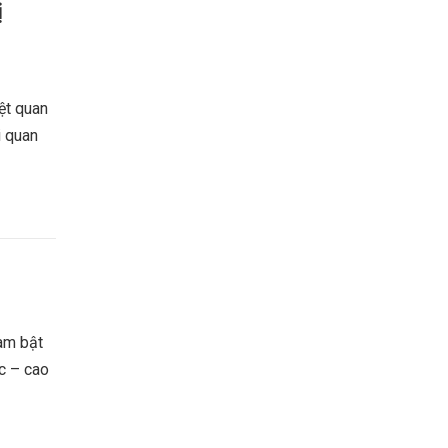
ị
ệt quan
i quan
am bật
ọc – cao