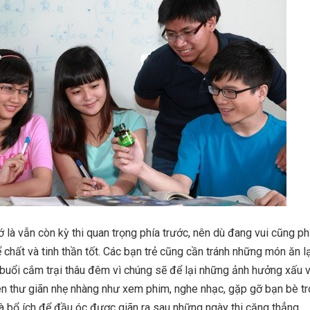
ớ là vẫn còn kỳ thi quan trọng phía trước, nên dù đang vui cũng ph
 chất và tinh thần tốt. Các bạn trẻ cũng cần tránh những món ăn lạ
buổi cắm trại thâu đêm vì chúng sẽ để lại những ảnh hưởng xấu v
nên thư giãn nhẹ nhàng như xem phim, nghe nhạc, gặp gỡ bạn bè t
à bổ ích để đầu óc được giãn ra sau những ngày thi căng thẳng.