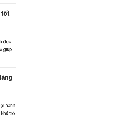
 tốt
ch đọc
ẽ giúp
Năng
oại hạnh
 khá trở