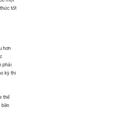
 thức tốt
ều hơn
ệc
n phải
o kỳ thi
e thể
ộ bền