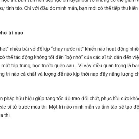
sự tỉnh táo. Chỉ với đầu óc minh mẫn, bạn mới có thể tiếp thu kiến
ho trí não
nhét” nhiều bài vở để kịp “chạy nước rút” khiến não hoạt động nhi
có thể tác động không tốt đến “bộ nhớ” của các sĩ tử, dẫn đến vi
mất tập trung, học trước quên sau… Vì vậy điều quan trọng là bạ
g trí não cả chất và lượng để não kịp thời nạp đầy năng lượng ch
n pháp hữu hiệu giúp tăng tốc độ trao đổi chất, phục hồi sức khỏ
các sĩ tử trước mùa thi. Một trí não minh mẫn và tỉnh táo sẽ tạo đ
a thi.