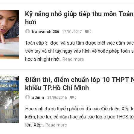
Kỹ năng nhỏ giúp tiếp thu môn Toán
hơn
tranvanchi236
17/01/2017
0
Toán cấp 3 đọc và sưu tầm được biết việc cầm sá
trên tay và chỉ tay ngay vào hình vẽ hoặc phép toán s
học sinh ghi nhớ...
Read more
Điểm thi, điểm chuẩn lớp 10 THPT 
khiếu TP.Hồ Chí Minh
admin
21/06/2016
0
Học sinh được tuyển phải có đủ các điều kiện: Xếp l
kiểm, học lực cả năm học của các lớp ở bậc THCS từ
lên; Xếp...
Read more