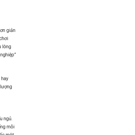
đơn giản
 chơi
u lông
 nghiệp”
a hay
 lượng
ếu ngủ.
ếng mỗi
tốc một