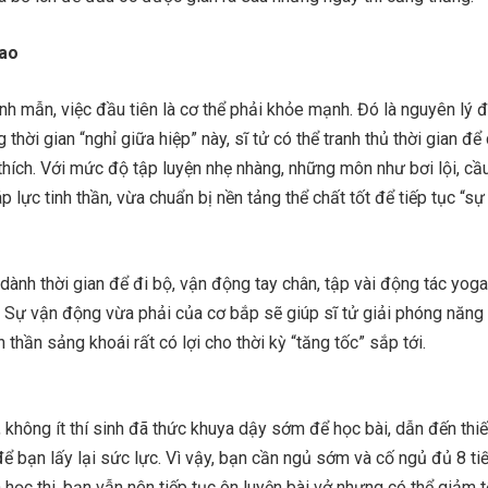
hao
nh mẫn, việc đầu tiên là cơ thể phải khỏe mạnh. Đó là nguyên lý 
g thời gian “nghỉ giữa hiệp” này, sĩ tử có thể tranh thủ thời gian để
hích. Với mức độ tập luyện nhẹ nhàng, những môn như bơi lội, cầ
p lực tinh thần, vừa chuẩn bị nền tảng thể chất tốt để tiếp tục “sự
dành thời gian để đi bộ, vận động tay chân, tập vài động tác yog
 Sự vận động vừa phải của cơ bắp sẽ giúp sĩ tử giải phóng năng
h thần sảng khoái rất có lợi cho thời kỳ “tăng tốc” sắp tới.
p, không ít thí sinh đã thức khuya dậy sớm để học bài, dẫn đến thi
 để bạn lấy lại sức lực. Vì vậy, bạn cần ngủ sớm và cố ngủ đủ 8 ti
ọc thi, bạn vẫn nên tiếp tục ôn luyện bài vở nhưng có thể giảm 