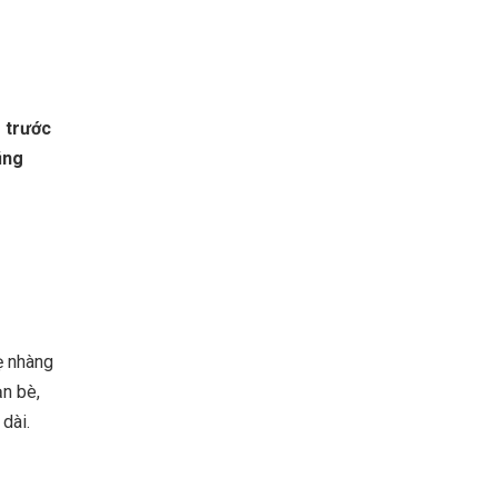
e trước
ũng
hẹ nhàng
ạn bè,
dài.