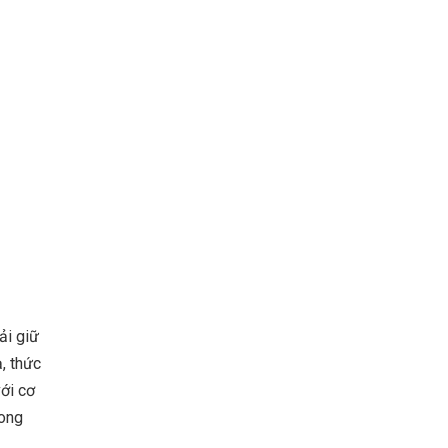
ải giữ
, thức
ới cơ
rong