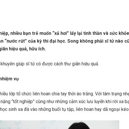
ghiệp, nhiều bạn trẻ muốn “xả hơi” lấy lại tinh thần và sức khỏ
ạn “nước rút” của kỳ thi đại học. Song không phải sĩ tử nào c
iãn hiệu quả, hữu ích.
 khuyên giúp sĩ tử có được cách thư giãn hiệu quả.
 nhiệm vụ
nhiều lớp tổ chức liên hoan chia tay thời áo trắng. Với tâm trạng n
 nặng “tốt nghiệp” cũng như những cảm xúc lưu luyến khi rời xa b
 học sinh sa đà vào những buổi tụ tập, liên hoan hay dã ngoại kéo 