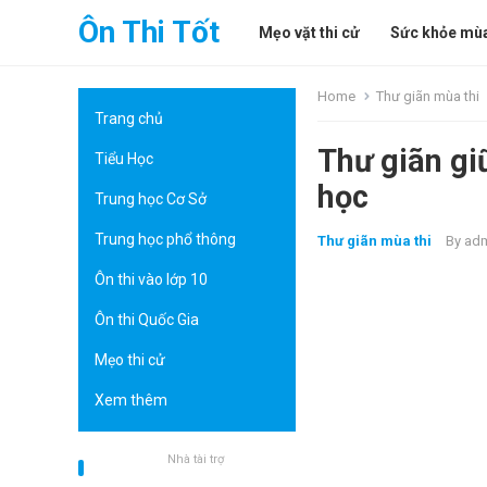
Ôn Thi Tốt
Mẹo vặt thi cử
Sức khỏe mùa
Home
Thư giãn mùa thi
Trang chủ
Thư giãn gi
Tiểu Học
học
Trung học Cơ Sở
Trung học phổ thông
Thư giãn mùa thi
By
ad
Ôn thi vào lớp 10
Ôn thi Quốc Gia
Mẹo thi cử
Xem thêm
Nhà tài trợ