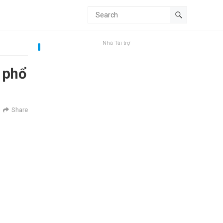
Nhà Tài trợ
 phổ
Share