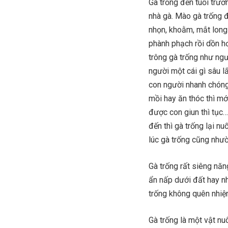
Gà trống đến tuổi trưởn
nhà gà. Mào gà trống đ
nhọn, khoằm, mắt long 
phành phạch rồi dồn hơ
trông gà trống như ngư
người một cái gì sâu l
con người nhanh chóng
mồi hay ăn thóc thì mớ
được con giun thì tục…
đến thì gà trống lại n
lúc gà trống cũng nhườ
Gà trống rất siêng năn
ẩn nấp dưới đất hay nh
trống không quên nhiệ
Gà trống là một vật nu