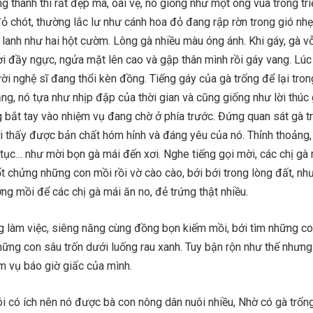
g thành thì rất đẹp mã, oai vệ, nó giống như một ông vua trong tri
ỏ chót, thường lắc lư như cánh hoa đỏ đang rập rờn trong gió nh
lanh như hai hột cườm. Lông gà nhiều màu óng ánh. Khi gáy, gà v
i đầy ngực, ngửa mặt lên cao và gập thân mình rồi gáy vang. Lúc 
ời nghệ sĩ đang thổi kèn đồng. Tiếng gáy của gà trống để lại tron
ắng, nó tựa như nhịp đập của thời gian và cũng giống như lời thúc
 bắt tay vào nhiệm vụ đang chờ ở phía trước. Đứng quan sát gà t
i thấy được bản chất hóm hỉnh và đáng yêu của nó. Thỉnh thoảng,
tục… như mời bọn gà mái đến xơi. Nghe tiếng gọi mời, các chị gà
uốt chửng những con mồi rồi vờ cào cào, bới bới trong lòng đất, nh
ng mồi để các chị gà mái ăn no, đẻ trứng thật nhiều.
g làm việc, siêng năng cùng đồng bọn kiếm mồi, bới tìm những co
ững con sâu trốn dưới luống rau xanh. Tuy bận rộn như thế nhưng
m vụ báo giờ giấc của mình.
ôi có ích nên nó được bà con nông dân nuôi nhiều, Nhờ có gà trốn