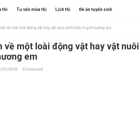
 thi
Tư vấn mùa thi
Lịch thi
Đề án tuyển sinh
inh về một loài động vật hay vật nuôi phổ biến ở quê hương em
 về một loài động vật hay vật nuôi
 hương em
1/07/2018
·
0 Comment