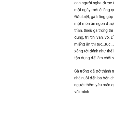
con người nghe được â
một ngày mới ở làng qu
Đặc biệt, gà trống góp 
một món ăn ngon được m
thần, thiếu gà trống t
dũng, trí, tín, văn, võ
miếng ăn thì tục…tục …
xông tới đánh như thế l
tận dụng để làm chổi 
Gà trống đã trở thành m
nhà nuôi đến ba bốn c
người thêm yêu mến qu
với mình.