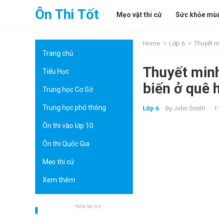
Ôn Thi Tốt
Mẹo vặt thi cử
Sức khỏe mùa
Home
Lớp 6
Thuyết m
Trang chủ
Thuyết minh
Tiểu Học
biến ở quê
Trung học Cơ Sở
Trung học phổ thông
Lớp 6
By
John Smith
·
1
Ôn thi vào lớp 10
Ôn thi Quốc Gia
Mẹo thi cử
Xem thêm
Nhà tài trợ