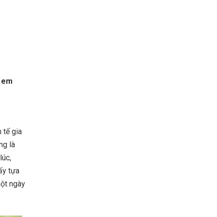
g em
 tế gia
ng là
lúc,
ấy tựa
ột ngày