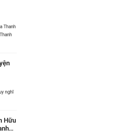
ủa Thanh
 Thanh
uyện
uy nghĩ
nh Hữu
anh