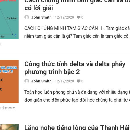
Cách chứng minh tam giác cân và bà
có lời giải
John Smith
12/12/2020
0
CÁCH CHỨNG MINH TAM GIÁC CÂN 1 . Tam giác cân
niệm tam giác cân là gì? Tam giác cân là tam giác có
e
Công thức tính delta và delta phẩy
phương trình bậc 2
John Smith
12/12/2020
0
Toán học luôn phong phú và đa dạng với nhiều dạng 
đơn giản cho đến phức tạp đòi học chúng ta phải tư
ad more
Lắng nghe tiếng lòng của Thanh Hải