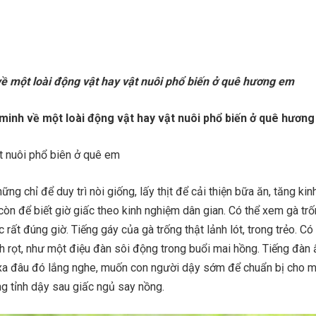
về một loài động vật hay vật nuôi phổ biến ở quê hương em
minh về một loài động vật hay vật nuôi phổ biến ở quê hươn
ật nuôi phổ biên ở quê em
ng chỉ để duy trì nòi giống, lấy thịt để cải thiện bữa ăn, tăng kinh
còn để biết giờ giấc theo kinh nghiệm dân gian. Có thể xem gà trố
rất đúng giờ. Tiếng gáy của gà trống thật lảnh lót, trong trẻo. Có 
ành rọt, như một điệu đàn sôi động trong buổi mai hồng. Tiếng đàn 
xa đâu đó lắng nghe, muốn con người dậy sớm để chuẩn bị cho m
g tỉnh dậy sau giấc ngủ say nồng.