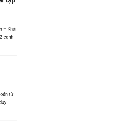
i tập
 – Khái
 2 cạnh
toán từ
 duy