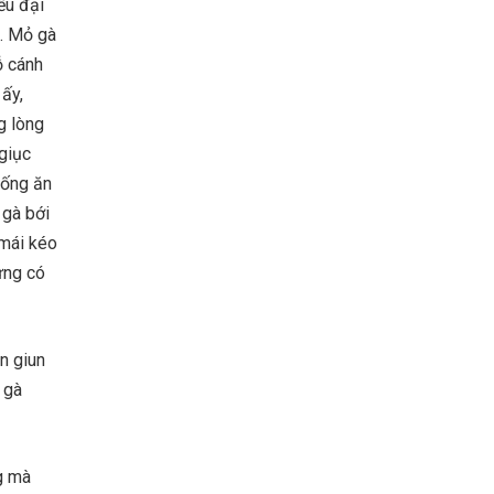
ều đại
ẹ. Mỏ gà
ỗ cánh
ấy,
g lòng
 giục
rống ăn
 gà bới
 mái kéo
ưng có
n giun
 gà
g mà