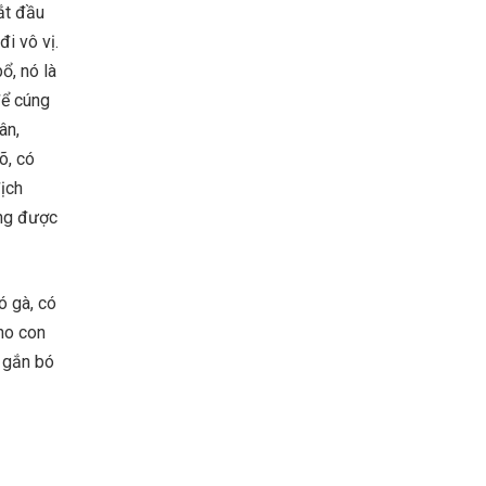
ắt đầu
i vô vị.
ổ, nó là
để cúng
ân,
õ, có
địch
ũng được
ó gà, có
ho con
i gắn bó