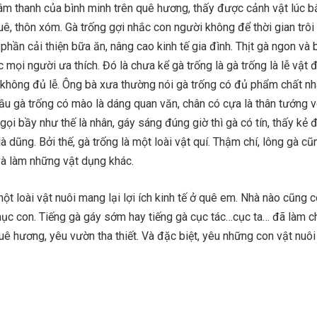
m thanh của bình minh trên quê hương, thấy được cảnh vật lúc b
ê, thôn xóm. Gà trống gợi nhắc con người không để thời gian trôi đ
phần cải thiện bữa ăn, nâng cao kinh tế gia đình. Thịt gà ngon và b
ọi người ưa thích. Đó là chưa kể gà trống là gà trống là lễ vật 
hì không đủ lễ. Ông bà xưa thường nói gà trống có đủ phẩm chất nh
. Đầu gà trống có mào là dáng quan văn, chân có cựa là thân tướng v
gọi bầy như thế là nhân, gáy sáng đúng giờ thì gà có tín, thấy kẻ 
à dũng. Bởi thế, gà trống là một loài vật quí. Thậm chí, lông gà c
và làm những vật dụng khác.
ột loài vật nuôi mang lại lợi ích kinh tế ở quê em. Nhà nào cũng c
hục con. Tiếng gà gáy sớm hay tiếng gà cục tác…cục ta… đã làm c
ê hương, yêu vườn tha thiết. Và đặc biệt, yêu những con vật nuô