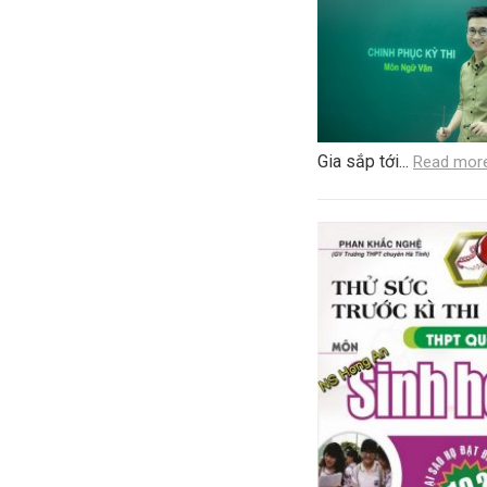
Gia sắp tới...
Read mor