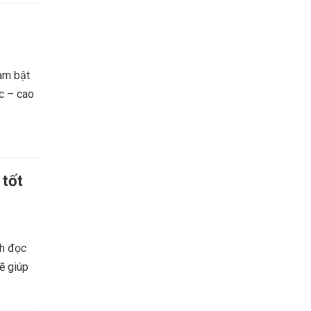
am bật
ọc – cao
 tốt
ch đọc
ẽ giúp