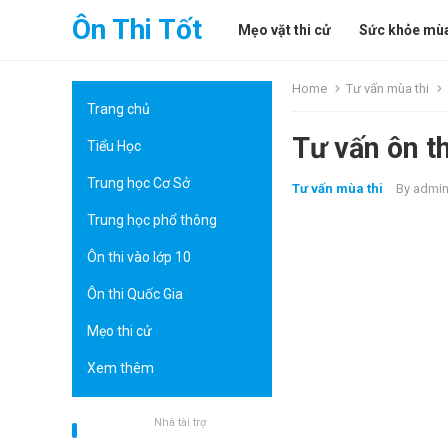
Ôn Thi Tốt
Mẹo vặt thi cử
Sức khỏe mùa
Home
Tư vấn mùa thi
Trang chủ
Tư vấn ôn t
Tiểu Học
Trung học Cơ Sở
Tư vấn mùa thi
By
admi
Trung học phổ thông
Ôn thi vào lớp 10
Ôn thi Quốc Gia
Mẹo thi cử
Xem thêm
Nhà tài trợ