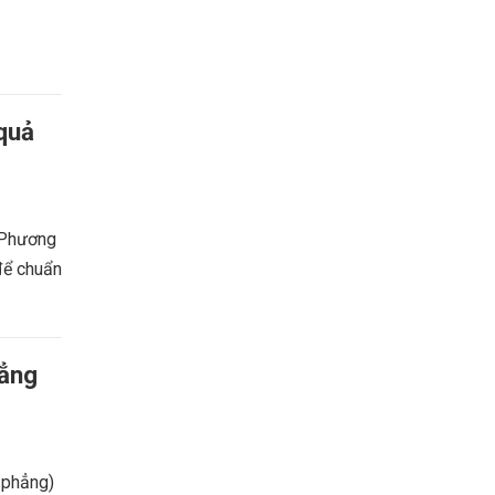
quả
 Phương
để chuẩn
hẳng
 phẳng)