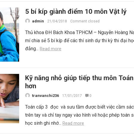
5 bí kíp giành điểm 10 môn Vật lý
admin
21/04/2018
Comment closed
Thủ khoa ĐH Bách Khoa TP.HCM – Nguyễn Hoàng N
mí chia sẻ 5 bí kíp để các thí sinh dự thi kỳ thi đại h
đẳng...
Read more
Kỹ năng nhỏ giúp tiếp thu môn Toán
hơn
tranvanchi236
17/01/2017
0
Toán cấp 3 đọc và sưu tầm được biết việc cầm sá
trên tay và chỉ tay ngay vào hình vẽ hoặc phép toán s
học sinh ghi nhớ...
Read more