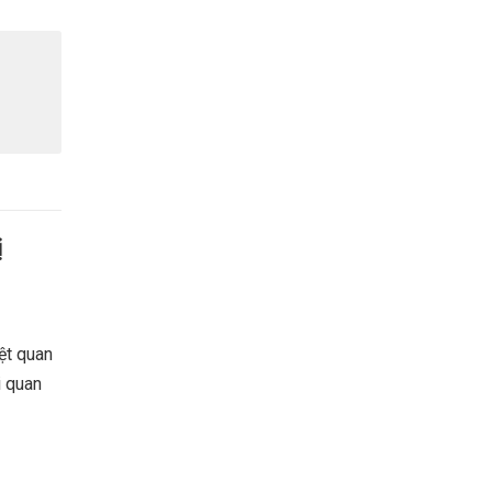
ị
ệt quan
i quan