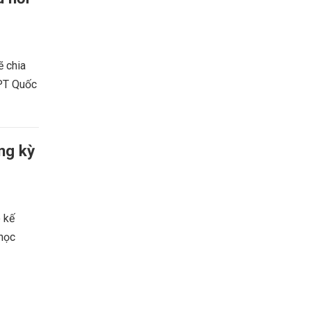
 chia
HPT Quốc
ng kỳ
 kế
 học