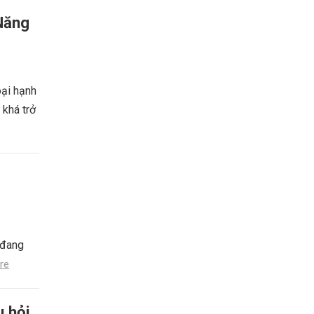
Năng
oại hạnh
 khá trở
 đang
re
u hỏi