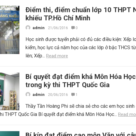
Điểm thi, điểm chuẩn lớp 10 THPT 
khiếu TP.Hồ Chí Minh
admin
21/06/2016
0
Học sinh được tuyển phải có đủ các điều kiện: Xếp l
kiểm, học lực cả năm học của các lớp ở bậc THCS từ
lên; Xếp...
Read more
Bí quyết đạt điểm khá Môn Hóa Học
trong kỳ thi THPT Quốc Gia
admin
20/06/2016
1
Thầy Tần Hoàng Phi sẽ chia sẻ cho các em học sinh
thi THPT Quốc Gia Bí quyết đạt điểm khá Môn Hóa Học...
Read mo
Bí kíp đạt điểm cao môn Văn với câ