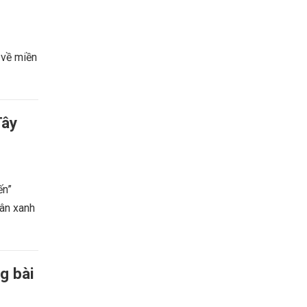
 về miền
Tây
ến”
uân xanh
g bài