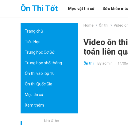
Ôn Thi Tốt
Mẹo vặt thi cử
Sức khỏe mùa
Home
Ôn thi
Video ôn
Trang chủ
Video ôn th
Tiểu Học
toán liên q
Trung học Cơ Sở
Trung học phổ thông
Ôn thi
By
admin
·
14/06
Ôn thi vào lớp 10
Ôn thi Quốc Gia
Mẹo thi cử
Xem thêm
Nhà tài trợ