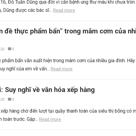
6, Đỗ Tuấn Dũng qua đời vì căn bệnh ung thư máu khi chưa tròn 
 Dũng được các bác sĩ...
Read more
ấn đề thực phẩm bẩn” trong mâm cơm của nh
020
0
c phẩm bẩn vẫn xuất hiện trong mâm cơm của nhiều gia đình. Hãy 
suy nghĩ của em về vấn...
Read more
i: Suy nghĩ về văn hóa xếp hàng
020
0
xếp hàng chờ đến lượt tại quầy thanh toán của siêu thị bỗng có 
 toán trước. Gặp...
Read more