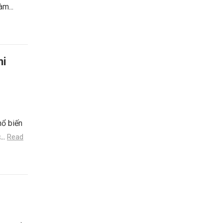
àm...
hi
hổ biến
...
Read