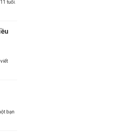
11 tuổi.
iều
viết
một bạn