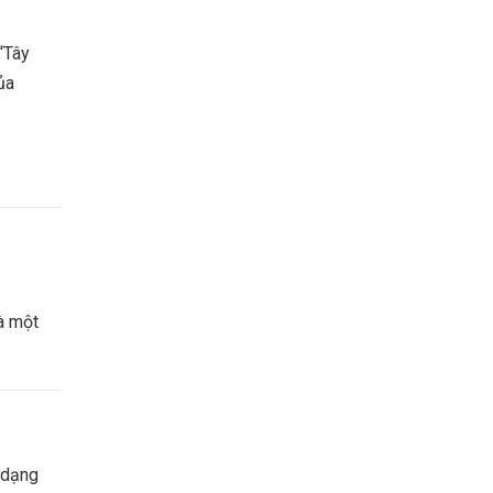
 “Tây
ủa
à một
 dạng