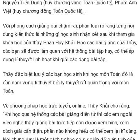
Nguyễn Tiến Dũng (huy chương vàng Toán Quốc tế), Phạm Anh
Việt (huy chương đồng Toán Quốc tế),…
Với phong cách giảng bài chậm rãi, phân loại rõ ràng từng nôị
dung kiến thức là những gì học sinh nhận xét sau khi tham gia
khóa học của thầy Phan Huy Khải. Học các bài giảng của Thầy,
các bạn sẽ được làm quen với hệ thống bài tập hay, có thể áp
dụng lí thuyết linh hoạt khi giải các dạng bài tập.
Thầy đặc biệt lưu ý các bạn học sinh khi học môn Toán đó là
cần nắm vững lí thuyết bởi lý thuyết rất quan trọng với môn
Toán.
Về phương pháp học trực tuyến, online, Thầy Khải cho rằng:
“Khi học qua hệ thống các bài giảng điện tử thì các em ngoài
việc nghe thầy giảng bài trực tiếp còn được xem hình, xem
cách giải cẩn thận, phần nào không hiểu có thể xem lại kĩ càng.
Nói chung đây là một cách tự học có sự giúp đỡ gián tiếp của