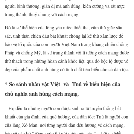
người bình thường, giản dị mà anh dũng, kiên cường và rất mực
trung thành, thuỷ chung với cách mạng.
Đó là sự thể hiện của lòng yêu nước thiết tha, căm thù giặc sâu
sắc, tinh thần chiến đấu bất khuất chống lại kẻ thù xâm lược để
bảo vệ tổ quốc của con người Việt Nam trong kháng chiến chống
Pháp và chống Mỹ, là sự trung thành với lí tưởng cách mạng được
thử thách trong những hòan cảnh khốc liệt, qua đó bộc lộ được vẻ
đẹp của phẩm chất anh hùng có tính chất tiêu biểu cho cả dân tộc.
* So sánh nhân vật Việt và Tnú về biểu hiện của
chủ nghĩa anh hùng cách mạng.
– Họ đều là những người con được sinh ra từ truyền thống bất
khuất của gia đình, của quê hương, của dân tộc: Tnú là người con
của làng Xô Man, nơi từng người dân đều hướng về cách mạng,
bảo vệ cán bộ “ Đảng còn thì núi nước này còn” – Lời cụ Mết.