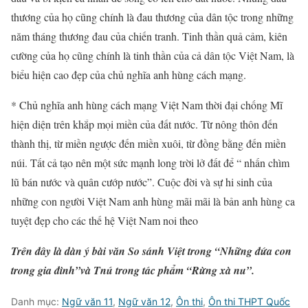
thương của họ cũng chính là đau thương của dân tộc trong những
năm tháng thương đau của chiến tranh. Tinh thần quả cảm, kiên
cường của họ cũng chính là tinh thần của cả dân tộc Việt Nam, là
biểu hiện cao đẹp của chủ nghĩa anh hùng cách mạng.
* Chủ nghĩa anh hùng cách mạng Việt Nam thời đại chống Mĩ
hiện diện trên khắp mọi miền của đất nước. Từ nông thôn đến
thành thị, từ miền ngược đến miền xuôi, từ đồng bằng đến miền
núi. Tất cả tạo nên một sức mạnh long trời lở đất để “ nhấn chìm
lũ bán nước và quân cướp nước”. Cuộc đời và sự hi sinh của
những con người Việt Nam anh hùng mãi mãi là bản anh hùng ca
tuyệt đẹp cho các thế hệ Việt Nam noi theo
Trên đây là dàn ý bài văn So sánh Việt trong “Những đứa con
trong gia đình”và Tnú trong tác phẩm “Rừng xà nu”.
Danh mục:
Ngữ văn 11
,
Ngữ văn 12
,
Ôn thi
,
Ôn thi THPT Quốc