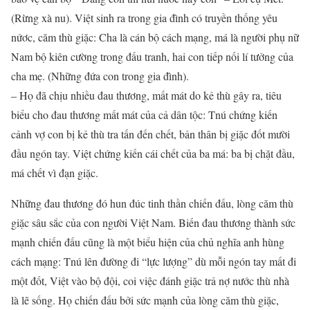
(Rừng xà nu). Việt sinh ra trong gia đình có truyền thống yêu
nứơc, căm thù giặc: Cha là cán bộ cách mạng, má là người phụ nữ
Nam bộ kiên cường trong đấu tranh, hai con tiếp nối lí tưởng của
cha mẹ. (Những đứa con trong gia đình).
– Họ đã chịu nhiều đau thương, mất mát do kẻ thù gây ra, tiêu
biểu cho đau thương mất mát của cả dân tộc: Tnú chứng kiến
cảnh vợ con bị kẻ thù tra tấn đến chết, bản thân bị giặc đốt mười
đầu ngón tay. Việt chứng kiến cái chết của ba má: ba bị chặt đầu,
má chết vì đạn giặc.
Những đau thương đó hun đúc tinh thần chiến đấu, lòng căm thù
giặc sâu sắc của con người Việt Nam. Biến đau thương thành sức
mạnh chiến đấu cũng là một biểu hiện của chủ nghĩa anh hùng
cách mạng: Tnú lên đường đi “lực lượng” dù mỗi ngón tay mất đi
một đốt, Việt vào bộ đội, coi việc đánh giặc trả nợ nước thù nhà
là lẽ sống. Họ chiến đấu bởi sức mạnh của lòng căm thù giặc,