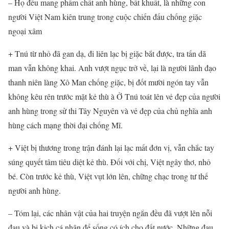
– Họ đều mang phẩm chất anh hùng, bất khuất, là những con
người Việt Nam kiên trung trong cuộc chiến đấu chống giặc
ngoại xâm
+ Tnú từ nhỏ đã gan dạ, đi liên lạc bị giặc bắt được, tra tấn dã
man vẫn không khai. Anh vượt ngục trở về, lại là người lãnh đạo
thanh niên làng Xô Man chống giặc, bị đốt mười ngón tay vẫn
không kêu rên trước mặt kẻ thù à Ở Tnú toát lên vẻ đẹp của người
anh hùng trong sử thi Tây Nguyên và vẻ đẹp của chủ nghĩa anh
hùng cách mạng thời đại chống Mĩ.
+ Việt bị thương trong trận đánh lại lạc mất đơn vị, vẫn chắc tay
súng quyết tâm tiêu diệt kẻ thù. Đối với chị, Việt ngây thơ, nhỏ
bé. Còn trước kẻ thù, Việt vụt lớn lên, chững chạc trong tư thế
người anh hùng.
– Tóm lại, các nhân vật của hai truyện ngắn đều đã vượt lên nỗi
đau và bi kịch cá nhân để sống có ích cho đất nước. Những đau