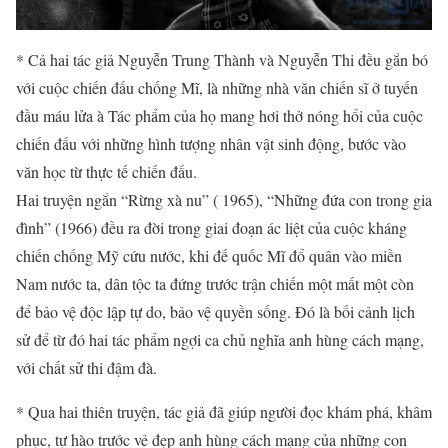
* Cả hai tác giả Nguyễn Trung Thành và Nguyễn Thi đều gắn bó
với cuộc chiến đấu chống Mĩ, là những nhà văn chiến sĩ ở tuyến
đầu máu lửa à Tác phẩm của họ mang hơi thở nóng hổi của cuộc
chiến đấu với những hình tượng nhân vật sinh động, bước vào
văn học từ thực tế chiến đấu.
Hai truyện ngắn “Rừng xà nu” ( 1965), “Những đứa con trong gia
đình” (1966) đều ra đời trong giai đoạn ác liệt của cuộc kháng
chiến chống Mỹ cứu nước, khi đế quốc Mĩ đổ quân vào miền
Nam nước ta, dân tộc ta đứng trước trận chiến một mất một còn
để bảo vệ độc lập tự do, bảo vệ quyền sống. Đó là bối cảnh lịch
sử để từ đó hai tác phẩm ngợi ca chủ nghĩa anh hùng cách mạng,
với chất sử thi đậm đà.
* Qua hai thiên truyện, tác giả đã giúp người đọc khám phá, khâm
phục, tự hào trước vẻ đẹp anh hùng cách mạng của những con