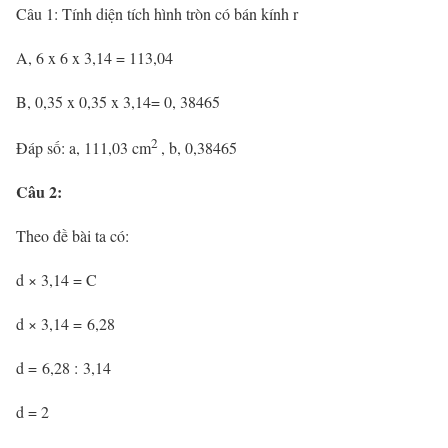
Câu 1: Tính diện tích hình tròn có bán kính r
A, 6 x 6 x 3,14 = 113,04
B, 0,35 x 0,35 x 3,14= 0, 38465
2
Đáp số: a, 111,03 cm
, b, 0,38465
Câu 2:
Theo đề bài ta có:
d × 3,14 = C
d × 3,14 = 6,28
d = 6,28 : 3,14
d = 2