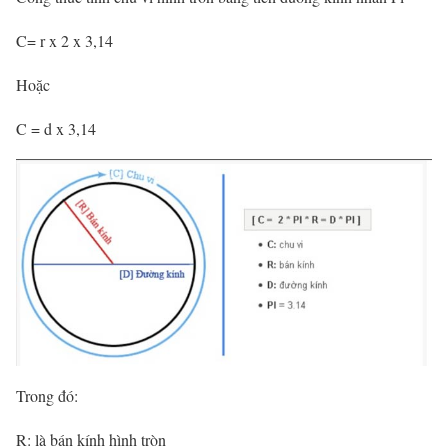
C= r x 2 x 3,14
Hoặc
C = d x 3,14
Trong đó:
R: là bán kính hình tròn