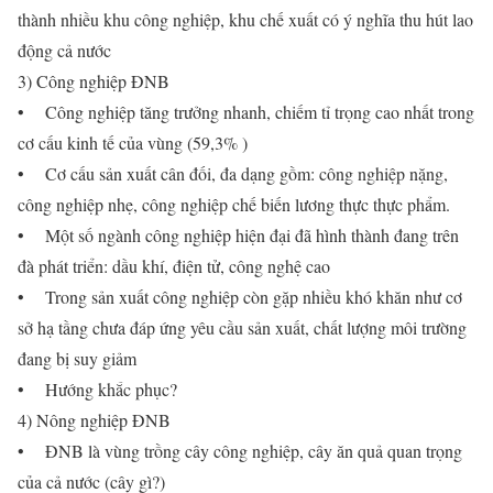
thành nhiều khu công nghiệp, khu chế xuất có ý nghĩa thu hút lao
động cả nước
3) Công nghiệp ĐNB
• Công nghiệp tăng trưởng nhanh, chiếm tỉ trọng cao nhất trong
cơ cấu kinh tế của vùng (59,3% )
• Cơ cấu sản xuất cân đối, đa dạng gồm: công nghiệp nặng,
công nghiệp nhẹ, công nghiệp chế biến lương thực thực phẩm.
• Một số ngành công nghiệp hiện đại đã hình thành đang trên
đà phát triển: dầu khí, điện tử, công nghệ cao
• Trong sản xuất công nghiệp còn gặp nhiều khó khăn như cơ
sở hạ tầng chưa đáp ứng yêu cầu sản xuất, chất lượng môi trường
đang bị suy giảm
• Hướng khắc phục?
4) Nông nghiệp ĐNB
• ĐNB là vùng trồng cây công nghiệp, cây ăn quả quan trọng
của cả nước (cây gì?)