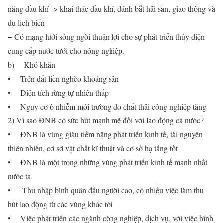
năng dầu khí -> khai thác dầu khí, đánh bắt hải sản, giao thông và
du lịch biển
+ Có mạng lưới sông ngòi thuận lợi cho sự phát triển thủy điện
cung cấp nước tưới cho nông nghiệp.
b) Khó khăn
• Trên đất liền nghèo khoáng sản
• Diện tích rừng tự nhiên thấp
• Nguy cơ ô nhiễm môi trường do chất thải công nghiệp tăng
2) Vì sao ĐNB có sức hút mạnh mẽ đối với lao động cả nước?
• ĐNB là vùng giàu tiềm năng phát triển kinh tế, tài nguyên
thiên nhiên, cơ sở vật chất kĩ thuật và cơ sở hạ tầng tốt
• ĐNB là một trong những vùng phát triển kinh tế mạnh nhất
nước ta
• Thu nhập bình quân đầu người cao, có nhiều việc làm thu
hút lao động từ các vùng khác tới
• Việc phát triển các ngành công nghiệp, dịch vụ, với việc hình