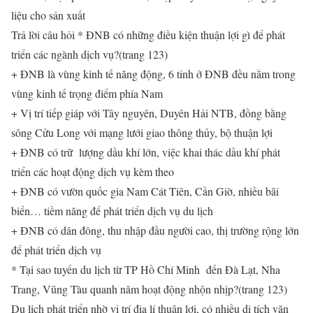
liệu cho sản xuất
Trả lời câu hỏi * ĐNB có những điều kiện thuận lợi gì để phát
triển các ngành dịch vụ?(trang 123)
+ ĐNB là vùng kinh tế năng động, 6 tỉnh ở ĐNB đều nằm trong
vùng kinh tế trọng điểm phía Nam
+ Vị trí tiếp giáp với Tây nguyên, Duyên Hải NTB, đồng bằng
sông Cửu Long với mạng lưới giao thông thủy, bộ thuận lợi
+ ĐNB có trữ lượng dầu khí lớn, việc khai thác dầu khí phát
triển các hoạt động dịch vụ kèm theo
+ ĐNB có vườn quốc gia Nam Cát Tiên, Cần Giờ, nhiều bãi
biển… tiềm năng để phát triển dịch vụ du lịch
+ ĐNB có dân đông, thu nhập đầu người cao, thị trường rộng lớn
để phát triển dịch vụ
* Tại sao tuyến du lịch từ TP Hồ Chí Minh đến Đà Lạt, Nha
Trang, Vũng Tàu quanh năm hoạt động nhộn nhịp?(trang 123)
Du lịch phát triển nhờ vị trí địa lí thuận lợi, có nhiều di tích văn