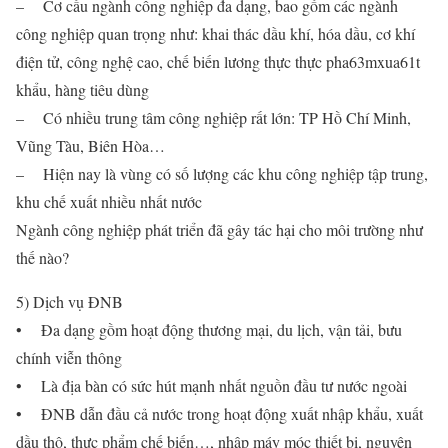
– Cơ cấu ngành công nghiệp đa dạng, bao gồm các ngành
công nghiệp quan trọng như: khai thác dầu khí, hóa dầu, cơ khí
điện tử, công nghệ cao, chế biến lương thực thực pha63mxua61t
khẩu, hàng tiêu dùng
– Có nhiều trung tâm công nghiệp rất lớn: TP Hồ Chí Minh,
Vũng Tàu, Biên Hòa…
– Hiện nay là vùng có số lượng các khu công nghiệp tập trung,
khu chế xuất nhiều nhất nước
Ngành công nghiệp phát triển đã gây tác hại cho môi trường như
thế nào?
5) Dịch vụ ĐNB
• Đa dạng gồm hoạt động thương mại, du lịch, vận tải, bưu
chính viễn thông
• Là địa bàn có sức hút mạnh nhất nguồn đầu tư nước ngoài
• ĐNB dẫn đầu cả nước trong hoạt động xuất nhập khẩu, xuất
dầu thô, thực phẩm chế biến…, nhập máy móc thiết bị, nguyên