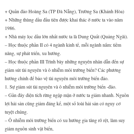
+ Quần đảo Hoàng Sa (TP Đà Nẵng), Trường Sa (Khánh Hòa)
+ Những thùng dầu đầu tiên được khai thác ở nước ta vào năm
1986.
+ Nhà máy lọc dầu lớn nhất nước ta là Dung Quất (Quảng Ngãi).
– Học thuộc phần II có 4 ngành kinh tế, mỗi ngành nắm: tiềm
năng, sự phát triển, xu hướng.
– Học thuộc phần III Trình bày những nguyên nhân dẫn đến sự
giảm sút tài nguyên và ô nhiễm môi trường biển? Các phương
hướng chính để bảo vệ tài nguyên môi trường biển đảo.
1. Sự giảm sút tài nguyên và ô nhiễm môi trường biển -đảo.
– Gần đây diện tích rừng ngập mặn ở nước ta giảm nhanh. Nguồn
lợi hải sản cũng giảm đáng kể, một số loài hải sản có nguy cơ
tuyệt chủng.
– Ô nhiễm môi trường biển có xu hướng gia tăng rõ rệt, làm suy
giảm nguồn sinh vật biển,