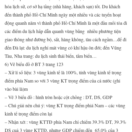
hóa lịch sử, cơ sở hạ tầng (nhà hàng, khách sạn) tốt. Du khách
đến thành phố Hồ Chí Minh ngày một nhiều và các tuyến hoạt
động quanh năm vì thành phố Hồ Chí Minh là một đầu mối tỏa đi
các điểm du lịch hấp dẫn quanh vùng bằng nhiều phương tiện
giao thông như đường bộ, sắt, hàng không, tàu cách ngầm…để đi
đến Đà lạt: du lịch nghỉ mát vùng có khí hậu ôn đới; đến Vũng
Tàu, Nha trang: du lịch sinh thái biển, tắm biển…
6) Vẽ biểu đồ ở BT 3 trang 123
– Xử lí số liệu: 3 vùng kinh tế là 100%, tính vùng kinh tế trọng
điểm phía Nam so với 3 vùng KT trọng điểm của cả nước (ghi
vào bài là)m
– Vẽ 3 biểu đồ : hình tròn hoặc cột chồng : DT, DS, GDP
– Chú giải nên chú ý: vùng KT trọng điểm phiá Nam – các vùng
kinh tế trọng điểm còn lại
– Nhận xét : vùng KTTĐ phía Nam chỉ chiếm 39.3% DT, 39.3%
DS cuả 3 vùng KTTĐ, nhưng GDP chiếm đến 65.0% của 3