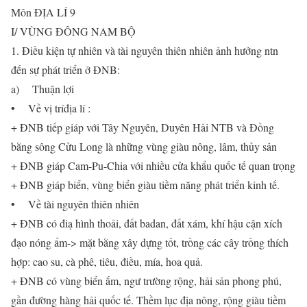
Môn ĐỊA LÍ 9
I/ VÙNG ĐÔNG NAM BỘ
1. Điều kiện tự nhiên và tài nguyên thiên nhiên ảnh hưởng ntn
đến sự phát triển ở ĐNB:
a) Thuận lợi
• Về vị tríđịa lí :
+ ĐNB tiếp giáp với Tây Nguyên, Duyên Hải NTB và Đồng
bằng sông Cửu Long là những vùng giàu nông, lâm, thủy sản
+ ĐNB giáp Cam-Pu-Chia với nhiều cửa khẩu quốc tế quan trọng
+ ĐNB giáp biển, vùng biển giàu tiềm năng phát triển kinh tế.
• Về tài nguyên thiên nhiên
+ ĐNB có điạ hình thoải, đất badan, đất xám, khí hậu cận xích
đạo nóng ẩm-> mặt bằng xây dựng tốt, trồng các cây trồng thích
hợp: cao su, cà phê, tiêu, điều, mía, hoa quả.
+ ĐNB có vùng biển ấm, ngư trường rộng, hải sản phong phú,
gần đường hàng hải quốc tế. Thềm lục địa nông, rộng giàu tiềm