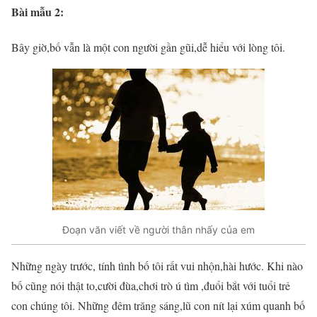
Bài mẫu 2:
Bây giờ,bố vẫn là một con người gần gũi,dễ hiểu với lòng tôi.
Đoạn văn viết về người thân nhấy của em
Những ngày trước, tính tình bố tôi rất vui nhộn,hài hước. Khi nào
bố cũng nói thật to,cười đùa,chơi trò ú tìm ,đuổi bắt với tuổi trẻ
con chúng tôi. Những đêm trăng sáng,lũ con nít lại xúm quanh bố