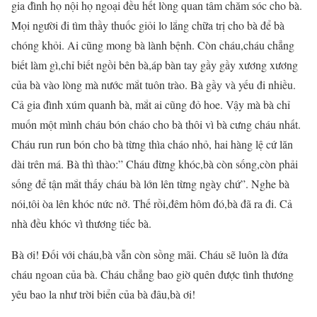
gia đình họ nội họ ngoại đều hết lòng quan tâm chăm sóc cho bà.
Mọi người đi tìm thầy thuốc giỏi lo lắng chữa trị cho bà để bà
chóng khỏi. Ai cũng mong bà lành bệnh. Còn cháu,cháu chẳng
biết làm gì,chỉ biết ngồi bên bà,áp bàn tay gầy gầy xương xương
của bà vào lòng mà nước mắt tuôn trào. Bà gầy và yếu đi nhiều.
Cả gia đình xúm quanh bà, mắt ai cũng đỏ hoe. Vậy mà bà chỉ
muốn một mình cháu bón cháo cho bà thôi vì bà cưng cháu nhất.
Cháu run run bón cho bà từng thìa cháo nhỏ, hai hàng lệ cứ lăn
dài trên má. Bà thì thào:” Cháu đừng khóc,bà còn sống,còn phải
sống để tận mắt thấy cháu bà lớn lên từng ngày chứ”. Nghe bà
nói,tôi òa lên khóc nức nở. Thế rồi,đêm hôm đó,bà đã ra đi. Cả
nhà đều khóc vì thương tiếc bà.
Bà ơi! Đối với cháu,bà vẫn còn sồng mãi. Cháu sẽ luôn là đứa
cháu ngoan của bà. Cháu chẳng bao giờ quên được tình thương
yêu bao la như trời biển của bà đâu,bà ơi!