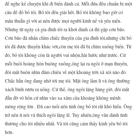
để nghe kể chuyện khi đi biển đánh cá. Mỗi đứa đều chuẩn bị một
câu để đố bố tôi. Bố tôi đều giải hết. Bố tôi không bao giờ có
mâu thuẫn gì với ai nên được mọi người kính nể và yêu mến.
Nhưng từ ngày cả gia đình tôi ra khơi đánh cá thì gặp cơn bão.
Cơn bão đã nhấn chìm chiếc thuyền của gia đình tôi,nhưng chỉ bố
tôi đã được thuyền khác vớt,còn mẹ tôi đã bị chìm xuống biển. Từ
đó, bố tôi không còn là người vui nhộn,hài hước như trước. Cứ
mỗi buổi hoàng hôn buông xuống,ông lại ra ngồi ở mạn thuyền,
đôi mắt buồn nhìn đăm chiêu về một khoảng trời xã xôi nào đó.
Chắc hẳn ông đang nhớ tới mẹ tôi. Mặt ông lầm lì và ông thường
xách bình rượu ra uống. Cứ thế, ông ngồi lặng hàng giờ, đôi mắt
đẫn đờ vô hồn cứ nhìn vào xa xăm của khoảng không mênh
mông rộng lớn . Đã cao tuổi nên tính ông bố tôi rất khó hiểu. Ông
trở nên ít nói và thích ngồi lặng lẽ. Tuy nhiên,ông vãn dành tình
thương cho tôi nhiều nhất. Và tôi cũng cảm thấy kính yêu bố tôi
hơn.