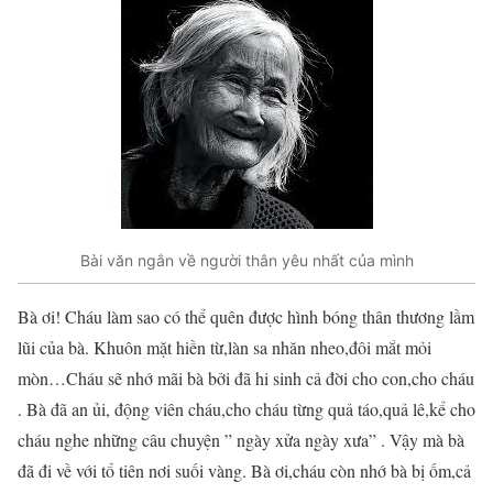
Bài văn ngắn về người thân yêu nhất của mình
Bà ơi! Cháu làm sao có thể quên được hình bóng thân thương lầm
lũi của bà. Khuôn mặt hiền từ,làn sa nhăn nheo,đôi mắt mỏi
mòn…Cháu sẽ nhớ mãi bà bởi đã hi sinh cả đời cho con,cho cháu
. Bà đã an ủi, động viên cháu,cho cháu từng quả táo,quả lê,kể cho
cháu nghe những câu chuyện ” ngày xửa ngày xưa” . Vậy mà bà
đã đi về với tổ tiên nơi suối vàng. Bà ơi,cháu còn nhớ bà bị ốm,cả