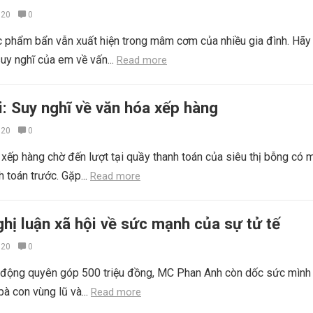
020
0
c phẩm bẩn vẫn xuất hiện trong mâm cơm của nhiều gia đình. Hãy 
suy nghĩ của em về vấn...
Read more
i: Suy nghĩ về văn hóa xếp hàng
020
0
xếp hàng chờ đến lượt tại quầy thanh toán của siêu thị bỗng có 
 toán trước. Gặp...
Read more
hị luận xã hội về sức mạnh của sự tử tế
020
0
i động quyên góp 500 triệu đồng, MC Phan Anh còn dốc sức mình
bà con vùng lũ và...
Read more