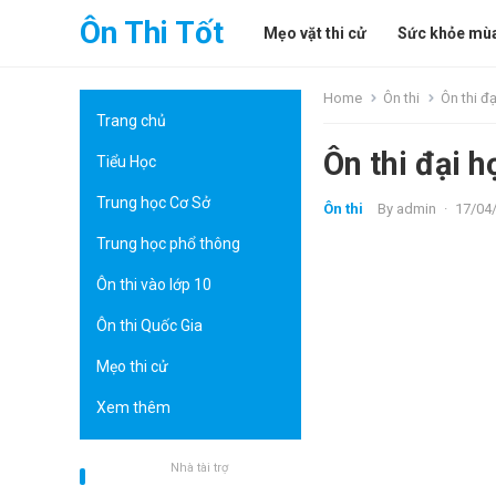
Ôn Thi Tốt
Mẹo vặt thi cử
Sức khỏe mùa
Home
Ôn thi
Ôn thi đ
Trang chủ
Ôn thi đại 
Tiểu Học
Trung học Cơ Sở
Ôn thi
By
admin
·
17/04
Trung học phổ thông
Ôn thi vào lớp 10
Ôn thi Quốc Gia
Mẹo thi cử
Xem thêm
Nhà tài trợ