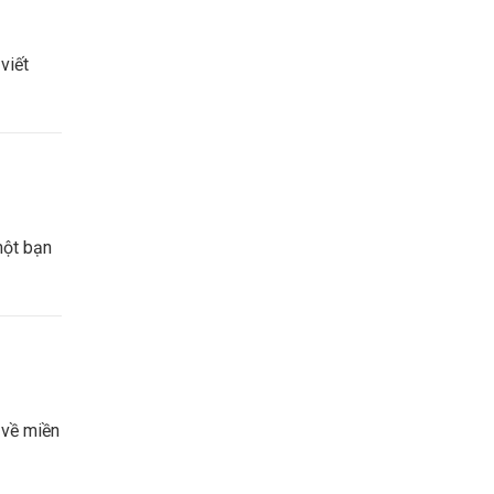
viết
một bạn
 về miền