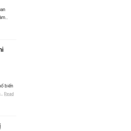
uan
àm...
hi
hổ biến
...
Read
ị