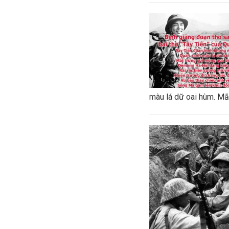
màu lá dữ oai hùm. Mắt