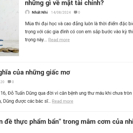
những gì về mặt tài chính?
Nhất Nhi
14/08/2024
0
Mùa thi đại học và cao đẳng luôn là thời điểm đặc bi
trọng với các gia đình có con em sắp bước vào kỳ th
trọng này....
Read more
nghĩa của những giấc mơ
020
0
6, Đỗ Tuấn Dũng qua đời vì căn bệnh ung thư máu khi chưa tròn 
 Dũng được các bác sĩ...
Read more
ấn đề thực phẩm bẩn” trong mâm cơm của nh