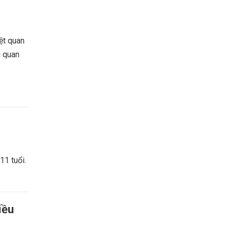
ệt quan
i quan
11 tuổi.
iều