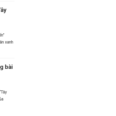
Tây
ến”
uân xanh
g bài
 “Tây
ủa