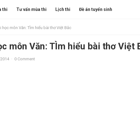
 thi
Tư vấn mùa thi
Lịch thi
Đề án tuyển sinh
ại học môn Văn: TÌm hiểu bài thơ Việt Bắc
học môn Văn: TÌm hiểu bài thơ Việt 
/2014
·
0 Comment