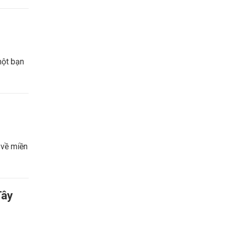
một bạn
 về miền
Tây