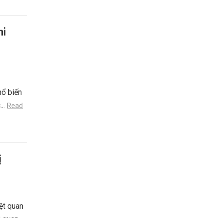
hi
hổ biến
...
Read
ị
ệt quan