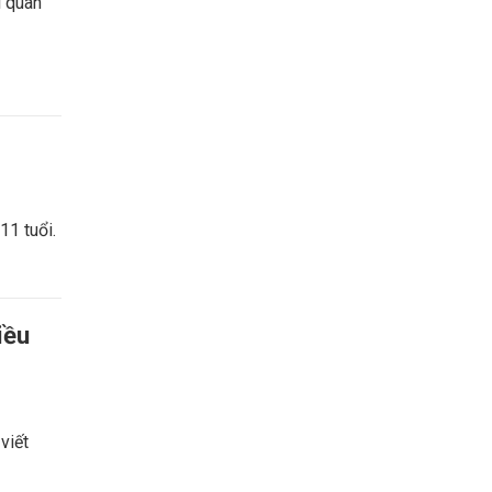
i quan
11 tuổi.
iều
viết