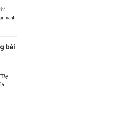
ến”
uân xanh
g bài
 “Tây
ủa