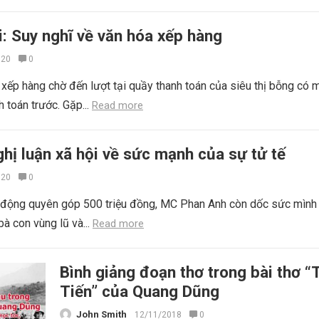
i: Suy nghĩ về văn hóa xếp hàng
020
0
xếp hàng chờ đến lượt tại quầy thanh toán của siêu thị bỗng có 
 toán trước. Gặp...
Read more
hị luận xã hội về sức mạnh của sự tử tế
020
0
i động quyên góp 500 triệu đồng, MC Phan Anh còn dốc sức mình
bà con vùng lũ và...
Read more
Bình giảng đoạn thơ trong bài thơ “
Tiến” của Quang Dũng
John Smith
12/11/2018
0