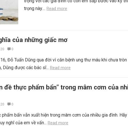
trọng với các gia đình có con em sắp bước vào kỳ th
trọng này....
Read more
nghĩa của những giấc mơ
020
0
6, Đỗ Tuấn Dũng qua đời vì căn bệnh ung thư máu khi chưa tròn 
 Dũng được các bác sĩ...
Read more
ấn đề thực phẩm bẩn” trong mâm cơm của nh
020
0
c phẩm bẩn vẫn xuất hiện trong mâm cơm của nhiều gia đình. Hãy 
suy nghĩ của em về vấn...
Read more