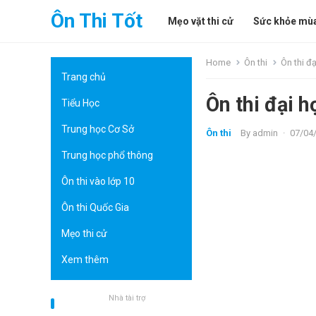
Ôn Thi Tốt
Mẹo vặt thi cử
Sức khỏe mùa
Home
Ôn thi
Ôn thi đ
Trang chủ
Ôn thi đại 
Tiểu Học
Trung học Cơ Sở
Ôn thi
By
admin
·
07/04
Trung học phổ thông
Ôn thi vào lớp 10
Ôn thi Quốc Gia
Mẹo thi cử
Xem thêm
Nhà tài trợ