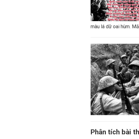
màu lá dữ oai hùm. Mắt
Phân tích bài 