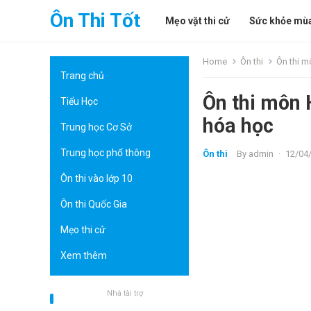
Ôn Thi Tốt
Mẹo vặt thi cử
Sức khỏe mùa
Home
Ôn thi
Ôn thi m
Trang chủ
Ôn thi môn 
Tiểu Học
hóa học
Trung học Cơ Sở
Trung học phổ thông
Ôn thi
By
admin
·
12/04
Ôn thi vào lớp 10
Ôn thi Quốc Gia
Mẹo thi cử
Xem thêm
Nhà tài trợ