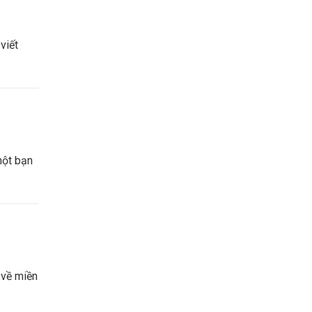
viết
một bạn
 về miền