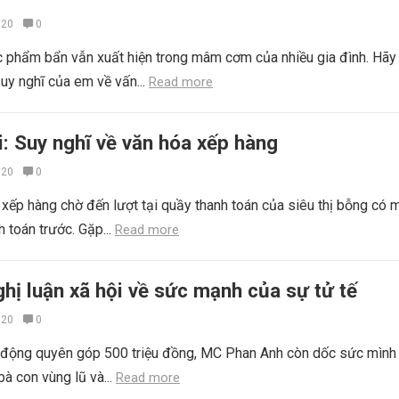
020
0
c phẩm bẩn vẫn xuất hiện trong mâm cơm của nhiều gia đình. Hãy 
suy nghĩ của em về vấn...
Read more
i: Suy nghĩ về văn hóa xếp hàng
020
0
xếp hàng chờ đến lượt tại quầy thanh toán của siêu thị bỗng có 
 toán trước. Gặp...
Read more
hị luận xã hội về sức mạnh của sự tử tế
020
0
i động quyên góp 500 triệu đồng, MC Phan Anh còn dốc sức mình
bà con vùng lũ và...
Read more