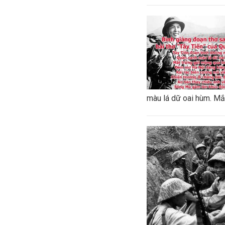
màu lá dữ oai hùm. Mắt