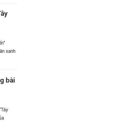
Tây
ến”
uân xanh
g bài
 “Tây
ủa