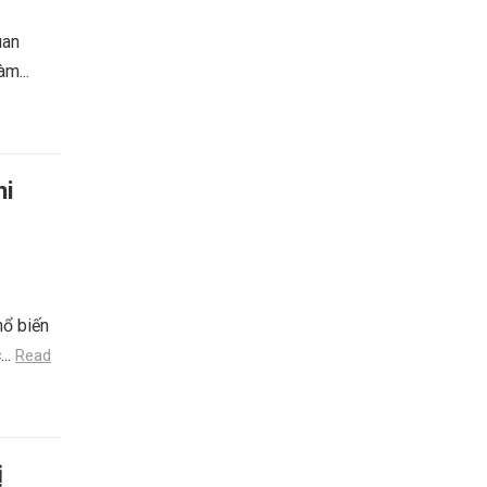
uan
àm...
hi
hổ biến
...
Read
ị