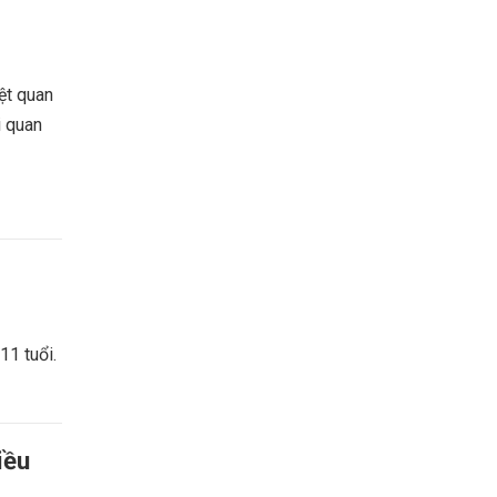
ệt quan
i quan
11 tuổi.
iều