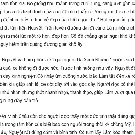
g tâm hồn kia. Nó giống như mảnh trăng cuối rừng, càng đến gần c
ếp tục cuộc hành trình của ông để nhìn thấy rõ. Và người đọc sẽ ti
g để nhìn thấy rõ hơn vẻ đẹp của chất ngọc đó. “ Hạt ngọc ẩn giấ
chất tâm hồn Nguyệt. Trên tuyến đường dài đi cùng Lãm,nhửng 
ện ra mỗi lúc một rõ hơn, đẹp hơn. Cô đã chẳng quản ngại khó kh
nguy hiểm trên quãng đường gian khổ ấy.
, Nguyệt và Lãm phải vượt qua ngầm Đá Xanh.Nhưng “ nước cao 
quá, xe không đi được nữa. Trước tình huống như vậy, Nguyệt đã 
ạn dày kinh nghiệm.Cô nhảy ùm xuống nước, bảo Lãm tắt đèn xe r
bên kia giúp anh lái xe cột dây tời vào gốc cây. Người đọc có thể 
i nhỏ nhắn nhưng thật nhanh nhẹn, thành thạo, giúp Lãm vượt qua
g rừng đầy cản trở.
yễn Minh Châu còn cho người đọc thấy một đức tính thật đáng qu
là trong tâm hồn của biết bao con người trong thời kỳ chồng Mỹ. 
độ, Nguyệt rất dũng cảm và bình tĩnh. Cô túm lấy Lãm kéo nhanh