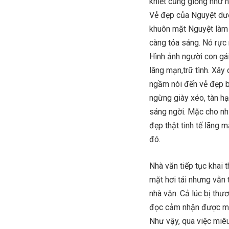
khiết cũng giống như n
Vẻ đẹp của Nguyệt dưới
khuôn mặt Nguyệt làm 
càng tỏa sáng. Nó rực
Hình ảnh người con gái
lãng mạn,trữ tình. Xâ
ngầm nói đến vẻ đẹp b
ngừng giày xéo, tàn h
sáng ngời. Mặc cho nh
đẹp thật tinh tế lãng 
đó.
Nhà văn tiếp tục khai 
mặt hơi tái nhưng vẫn 
nhà văn. Cả lúc bị thư
đọc cảm nhận được một
Như vậy, qua việc miê