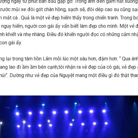
ượng ngay từ phút ban đầu gặp gỡ. Trong ánh đèn gầm hắt xuốn
trước mũi xe đôi gót chân hồng, sạch sẽ, đôi dép cao su cũng sạ
 mắt cá . Quả là một vẻ đẹp hiếm thấy trong chiến tranh. Trong 
ng nguy hiểm, người con gái ấy vẩn biết làm đẹp cho mình. Một vẻ 
tinh khiết và nhẹ nhàng. Điều đó khiến người đọc có những cảm nh
con gái ấy.
g lại trong tâm hồn Lãm mỗi lúc một sâu hơn, đậm hơn. “ Qua án
ng lao đi ầm ầm bên cạnh,tôi nhận ra vẻ đẹp của cô gái, vẻ đẹp 
úi”. Dường như vẻ đẹp của Nguyệt mang một điều gì đó thật tha