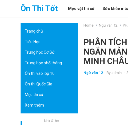
Ôn Thi Tốt
Mẹo vặt thi cử
Sức khỏe mùa
Home
Ngữ văn 12
PHÂ
Trang chủ
PHÂN TÍCH
Tiểu Học
NGẮN MẢN
Trung học Cơ Sở
MINH CHÂ
Trung học phổ thông
Ngữ văn 12
By
admin
·
Ôn thi vào lớp 10
Ôn thi Quốc Gia
Mẹo thi cử
Xem thêm
Nhà tài trợ