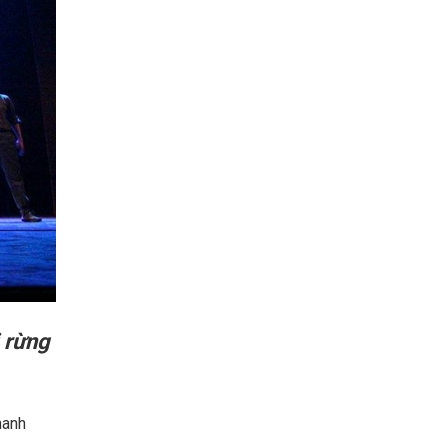
 rừng
hanh