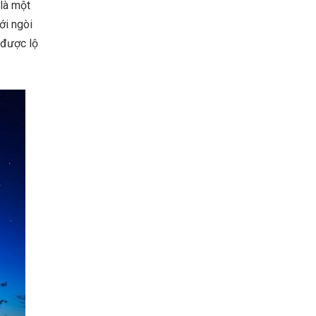
 là một
ới ngòi
 được lộ