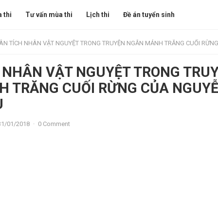
 thi
Tư vấn mùa thi
Lịch thi
Đề án tuyển sinh
N TÍCH NHÂN VẬT NGUYỆT TRONG TRUYỆN NGẮN MẢNH TRĂNG CUỐI RỪNG CỦA NGUYỄN MI
 NHÂN VẬT NGUYỆT TRONG TRU
H TRĂNG CUỐI RỪNG CỦA NGUY
U
31/01/2018
·
0 Comment