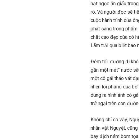
hạt ngọc ẩn giấu tron
rõ. Và người đọc sẽ ti
cuộc hành trình của ôn
phát sáng trong phẩm 
chất cao đẹp của cô hi
Lãm trải qua biết bao 
Đêm tối, đường đi khó
gần một mét” nước sâu 
một cô gái tháo vát d
nhẹn lội phăng qua bờ 
dung ra hình ảnh cô gá
trở ngại trên con đườn
Không chỉ có vậy, Ngu
nhân vật Nguyệt, cũng 
bay địch ném bom tọa 