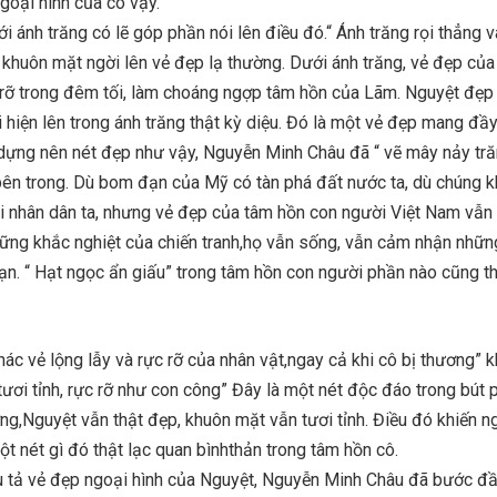
goại hình của cô vậy.
 ánh trăng có lẽ góp phần nói lên điều đó.“ Ánh trăng rọi thẳng 
khuôn mặt ngời lên vẻ đẹp lạ thường. Dưới ánh trăng, vẻ đẹp củ
 rỡ trong đêm tối, làm choáng ngợp tâm hồn của Lãm. Nguyệt đẹp 
 hiện lên trong ánh trăng thật kỳ diệu. Đó là một vẻ đẹp mang đầ
y dựng nên nét đẹp như vậy, Nguyễn Minh Châu đã “ vẽ mây nảy tr
ên trong. Dù bom đạn của Mỹ có tàn phá đất nước ta, dù chúng 
ại nhân dân ta, nhưng vẻ đẹp của tâm hồn con người Việt Nam vẫn
ững khắc nghiệt của chiến tranh,họ vẫn sống, vẫn cảm nhận nhữn
mạn. “ Hạt ngọc ẩn giấu” trong tâm hồn con người phần nào cũng th
thác vẻ lộng lẫy và rực rỡ của nhân vật,ngay cả khi cô bị thương” 
tươi tỉnh, rực rỡ như con công” Đây là một nét độc đáo trong bút
ơng,Nguyệt vẫn thật đẹp, khuôn mặt vẫn tươi tỉnh. Điều đó khiến n
 nét gì đó thật lạc quan bìnhthản trong tâm hồn cô.
u tả vẻ đẹp ngoại hình của Nguyệt, Nguyễn Minh Châu đã bước đ