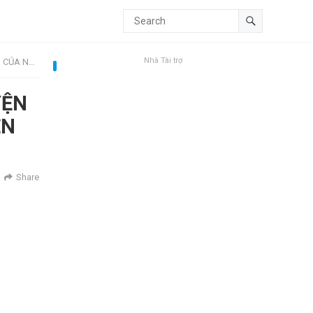
Nhà Tài trợ
NH CHÂU
YỆN
ỄN
Share