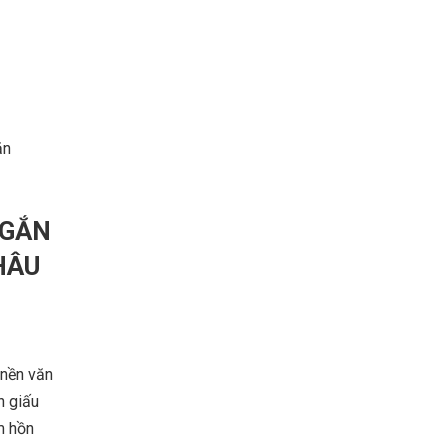
ăn
NGẮN
ÂU​
 nền văn
n giấu
m hồn