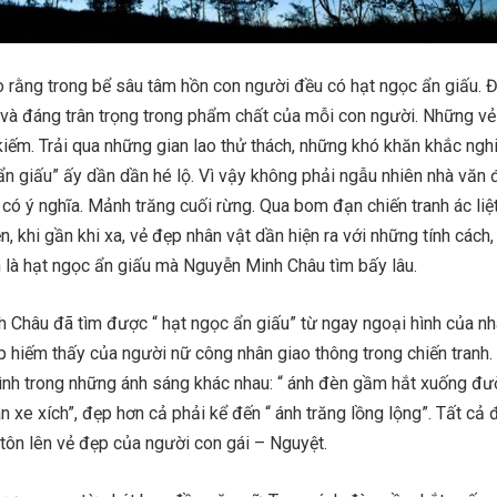
rằng trong bể sâu tâm hồn con người đều có hạt ngọc ẩn giấu. Đ
và đáng trân trọng trong phẩm chất của mỗi con người. Những v
kiếm. Trải qua những gian lao thử thách, những khó khăn khắc ngh
ẩn giấu” ấy dần dần hé lộ. Vì vậy không phải ngẫu nhiên nhà văn 
t có ý nghĩa. Mảnh trăng cuối rừng. Qua bom đạn chiến tranh ác liệ
ện, khi gần khi xa, vẻ đẹp nhân vật dần hiện ra với những tính cách
h là hạt ngọc ẩn giấu mà Nguyễn Minh Châu tìm bấy lâu.
 Châu đã tìm được “ hạt ngọc ẩn giấu” từ ngay ngoại hình của nh
p hiếm thấy của người nữ công nhân giao thông trong chiến tranh.
ình trong những ánh sáng khác nhau: “ ánh đèn gầm hắt xuống đườ
 xe xích”, đẹp hơn cả phải kể đến “ ánh trăng lồng lộng”. Tất cả 
tôn lên vẻ đẹp của người con gái – Nguyệt.