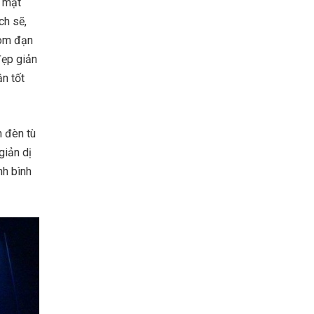
g mặt
ch sẽ,
bom đạn
đẹp giản
ận tốt
h đèn tù
giản dị
nh bình