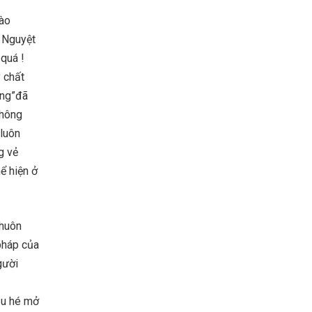
vào
a Nguyệt
quá !
y chất
ăng”đã
không
 luôn
g vẻ
ể hiện ở
khuôn
 pháp của
gười
ầu hé mở