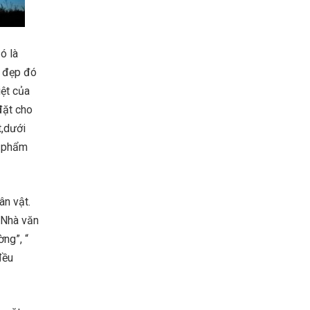
ó là
ẻ đẹp đó
iệt của
đặt cho
t,dưới
, phẩm
ân vật.
 Nhà văn
ng”, “
đều