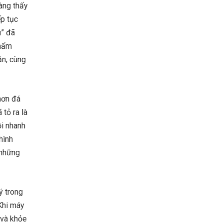
àng thấy
ếp tục
u” đã
phẩm
ăn, cùng
hơn đá
tỏ ra là
ồi nhanh
hình
 những
ý trong
Khi máy
 và khỏe