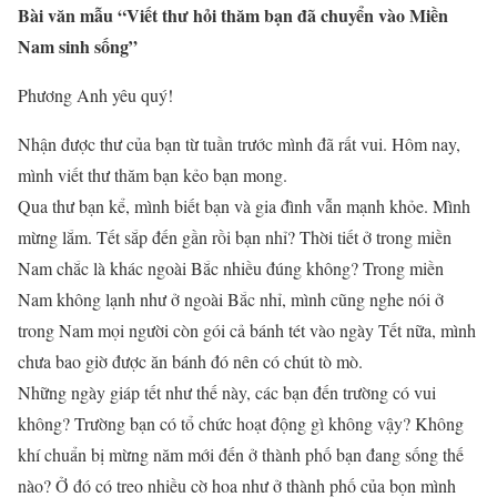
Bài văn mẫu “Viết thư hỏi thăm bạn đã chuyển vào Miền
Nam sinh sống”
Phương Anh yêu quý!
Nhận được thư của bạn từ tuần trước mình đã rất vui. Hôm nay,
mình viết thư thăm bạn kẻo bạn mong.
Qua thư bạn kể, mình biết bạn và gia đình vẫn mạnh khỏe. Mình
mừng lắm. Tết sắp đến gần rồi bạn nhỉ? Thời tiết ở trong miền
Nam chắc là khác ngoài Bắc nhiều đúng không? Trong miền
Nam không lạnh như ở ngoài Bắc nhỉ, mình cũng nghe nói ở
trong Nam mọi người còn gói cả bánh tét vào ngày Tết nữa, mình
chưa bao giờ được ăn bánh đó nên có chút tò mò.
Những ngày giáp tết như thế này, các bạn đến trường có vui
không? Trường bạn có tổ chức hoạt động gì không vậy? Không
khí chuẩn bị mừng năm mới đến ở thành phố bạn đang sống thế
nào? Ở đó có treo nhiều cờ hoa như ở thành phố của bọn mình