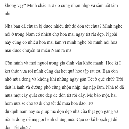
không vậy? Mình chắc là ở đó cũng nhộn nhịp và sầm uất lắm
nhỉ.
Nhà bạn đã chuẩn bị được nhiều thứ để đón tết chưa? Mình nghe
nói ở trong Nam có nhiều chợ hoa mai ngày tết rất đẹp. Ngoài
này cũng có nhiều hoa mai lắm vì mình nghe bố mình nói hoa
mai được chuyển từ miền Nam ra mà.
Còn mình và mọi người trong gia đình vẫn khỏe mạnh. Học kì I
kết thúc vừa rồi mình cũng đạt kết quả học tập rất tốt. Bạn còn
nhớ mùa đông và không khí những ngày gần Tết ở quê chứ? Trời
thật là lạnh và đường phố cũng nhộn nhịp, tấp nập lắm. Nhà tớ đã
mua một cây quất cực đẹp để đón tết rồi đấy. Mẹ bảo một, hai
hôm nữa sẽ cho tớ đi chợ tết để mua hoa đào. Tớ
dự định năm nay sẽ giúp mẹ dọn dẹp nhà cửa thật gọn gàng và
rửa lá dong để mẹ gói bánh chưng nữa. Cậu có kế hoạch gì để
đón Tết chưa?