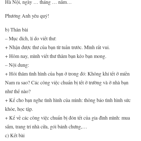
Hà Nội, ngày … tháng … năm…
Phương Anh yêu quý!
b) Thân bài
– Mục đích, lí do viết thư:
+ Nhận được thư của bạn từ tuần trước. Mình rất vui.
+ Hôm nay, mình viết thư thăm bạn kẻo bạn mong.
– Nội dung:
+ Hỏi thăm tình hình của bạn ở trong đó: Không khí tết ở miền
Nam ra sao? Các công việc chuẩn bị tết ở trường và ở nhà bạn
như thế nào?
+ Kể cho bạn nghe tình hình của mình: thông báo tình hình sức
khỏe, học tập.
+ Kể về các công việc chuẩn bị đón tết của gia đình mình: mua
sắm, trang trí nhà cửa, gói bánh chưng,…
c) Kết bài