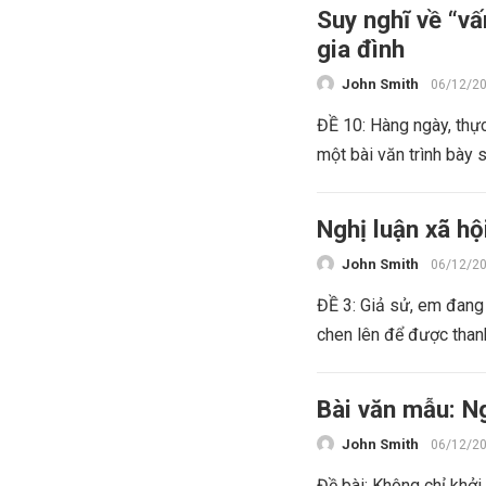
Suy nghĩ về “v
gia đình
John Smith
06/12/2
ĐỀ 10: Hàng ngày, thự
một bài văn trình bày 
Nghị luận xã hộ
John Smith
06/12/2
ĐỀ 3: Giả sử, em đang 
chen lên để được thanh
Bài văn mẫu: Ng
John Smith
06/12/2
Đề bài: Không chỉ khở