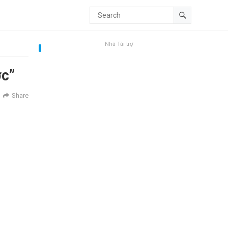
Nhà Tài trợ
ớc”
Share