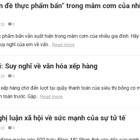
ấn đề thực phẩm bẩn” trong mâm cơm của nh
020
0
c phẩm bẩn vẫn xuất hiện trong mâm cơm của nhiều gia đình. Hãy 
suy nghĩ của em về vấn...
Read more
i: Suy nghĩ về văn hóa xếp hàng
020
0
xếp hàng chờ đến lượt tại quầy thanh toán của siêu thị bỗng có 
 toán trước. Gặp...
Read more
hị luận xã hội về sức mạnh của sự tử tế
020
0
i động quyên góp 500 triệu đồng, MC Phan Anh còn dốc sức mình