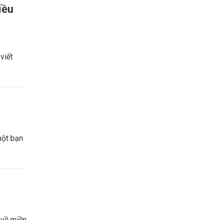
iều
viết
một bạn
 về miền