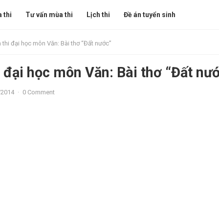
 thi
Tư vấn mùa thi
Lịch thi
Đề án tuyển sinh
 thi đại học môn Văn: Bài thơ “Đất nước”
i đại học môn Văn: Bài thơ “Đất nư
/2014
·
0 Comment