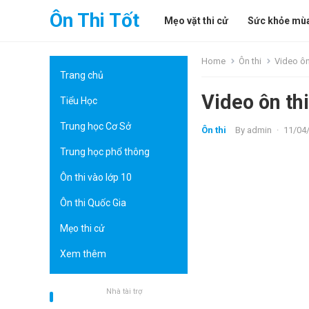
Ôn Thi Tốt
Mẹo vặt thi cử
Sức khỏe mùa
Home
Ôn thi
Video ôn
Trang chủ
Video ôn th
Tiểu Học
Trung học Cơ Sở
Ôn thi
By
admin
·
11/04
Trung học phổ thông
Ôn thi vào lớp 10
Ôn thi Quốc Gia
Mẹo thi cử
Xem thêm
Nhà tài trợ