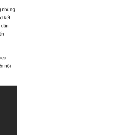
g những
ơ kết
n dân
ến
hiệp
n nội