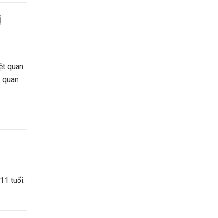
ị
ệt quan
i quan
11 tuổi.