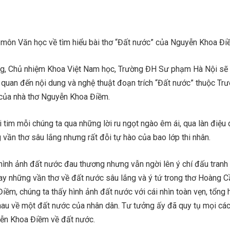
c môn Văn học về tìm hiểu bài thơ “Đất nước” của Nguyễn Khoa Đ
, Chủ nhiệm Khoa Việt Nam học, Trường ĐH Sư phạm Hà Nội sẽ 
 quan đến nội dung và nghệ thuật đoạn trích “Đất nước” thuộc Tr
của nhà thơ Nguyễn Khoa Điềm.
i tim mỗi chúng ta qua những lời ru ngọt ngào êm ái, qua làn điệu 
ần thơ sâu lắng nhưng rất đỗi tự hào của bao lớp thi nhân.
hình ảnh đất nước đau thương nhưng vẫn ngời lên ý chí đấu tranh
hay những vần thơ về đất nước sâu lắng và ý tứ trong thơ Hoàng
ềm, chúng ta thấy hình ảnh đất nước với cái nhìn toàn vẹn, tổng 
hau về một đất nước của nhân dân. Tư tưởng ấy đã quy tụ mọi các
ễn Khoa Điềm về đất nước.