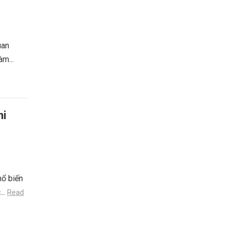
uan
àm...
hi
hổ biến
...
Read