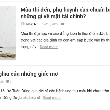
Mùa thi đến, phụ huynh cần chuẩn b
những gì về mặt tài chính?
Nhất Nhi
14/08/2024
0
Mùa thi đại học và cao đẳng luôn là thời điểm đặc bi
trọng với các gia đình có con em sắp bước vào kỳ th
trọng này....
Read more
nghĩa của những giấc mơ
020
0
6, Đỗ Tuấn Dũng qua đời vì căn bệnh ung thư máu khi chưa tròn 
 Dũng được các bác sĩ...
Read more