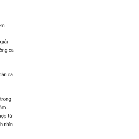
iềm
giải
ường ca
dân ca
 trong
 Cầm…
hợp từ
h nhìn