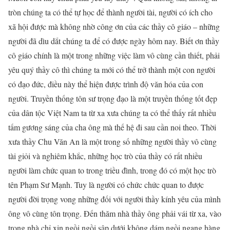
tròn chúng ta có thể tự học để thành người tài, người có ích cho
xã hội được mà không nhờ công ơn của các thầy cô giáo – những
người đã dìu dắt chúng ta để có được ngày hôm nay. Biết ơn thầy
cô giáo chính là một trong những việc làm vô cùng cần thiết, phải
yêu quý thầy cô thì chúng ta mới có thể trở thành một con người
có đạo đức, điều này thể hiện được trình độ văn hóa của con
người. Truyền thống tôn sư trọng đạo là một truyền thống tốt đẹp
của dân tộc Việt Nam ta từ xa xưa chúng ta có thể thấy rất nhiều
tấm gương sáng của cha ông mà thế hệ đi sau cần noi theo. Thời
xưa thầy Chu Văn An là một trong số những người thầy vô cùng
tài giỏi và nghiêm khắc, những học trò của thầy có rất nhiều
người làm chức quan to trong triều đình, trong đó có một học trò
tên Phạm Sư Mạnh. Tuy là người có chức chức quan to được
người đời trọng vong những đối với người thầy kính yêu của mình
ông vô cùng tôn trọng. Đến thăm nhà thầy ông phải vái từ xa, vào
trong nhà chỉ xin ngồi ngồi sập dưới không dám ngồi ngang hàng