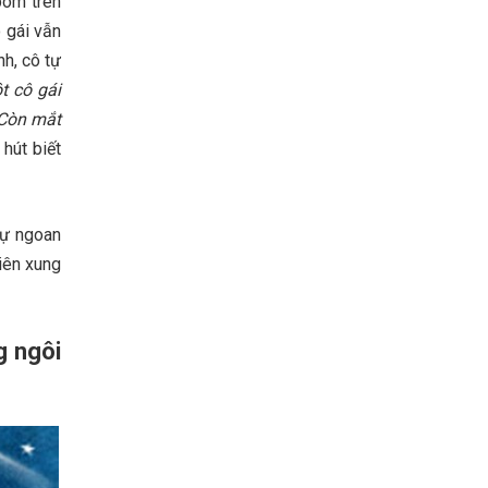
bom trên
 gái vẫn
nh, cô tự
t cô gái
 Còn mắt
hút biết
Sự ngoan
iên xung
g ngôi