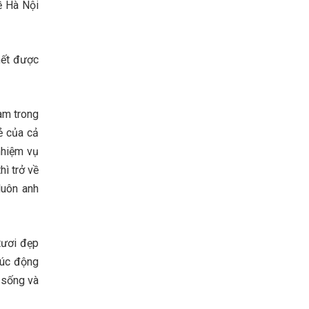
ề Hà Nội
hết được
am trong
ẻ của cả
nhiệm vụ
ì trở về
luôn anh
tươi đẹp
xúc động
 sống và