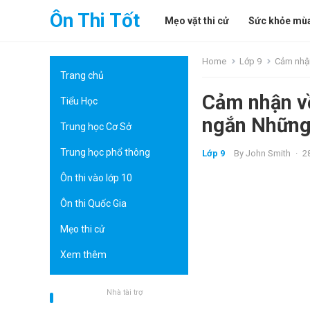
Ôn Thi Tốt
Mẹo vặt thi cử
Sức khỏe mùa
Home
Lớp 9
Cảm nhận
Trang chủ
Cảm nhận về
Tiểu Học
ngắn Những 
Trung học Cơ Sở
Trung học phổ thông
Lớp 9
By
John Smith
·
2
Ôn thi vào lớp 10
Ôn thi Quốc Gia
Mẹo thi cử
Xem thêm
Nhà tài trợ