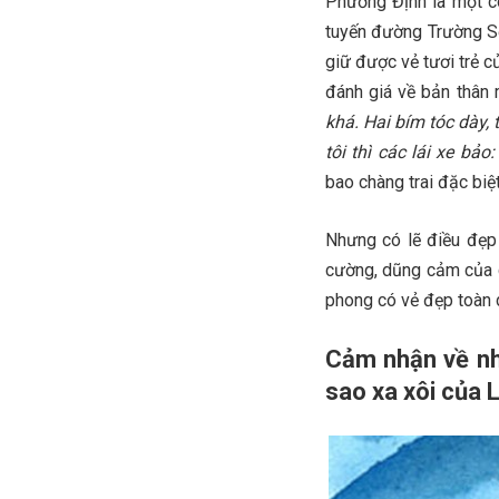
Phương Định là một cô
tuyến đường Trường Sơ
giữ được vẻ tươi trẻ c
đánh giá về bản thân 
khá. Hai bím tóc dày,
tôi thì các lái xe bả
bao chàng trai đặc biệt
Nhưng có lẽ điều đẹp 
cường, dũng cảm của c
phong có vẻ đẹp toàn 
Cảm nhận về nh
sao xa xôi của 