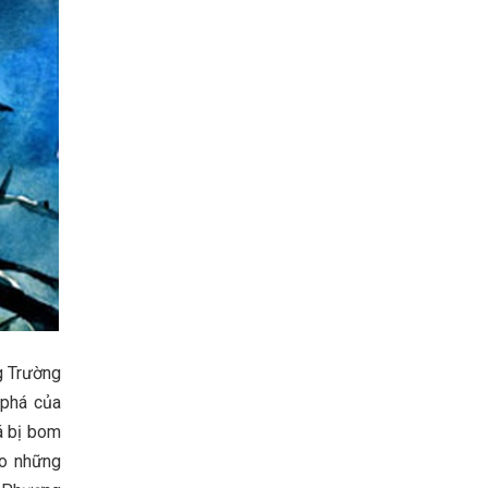
g Trường
 phá của
á bị bom
ho những