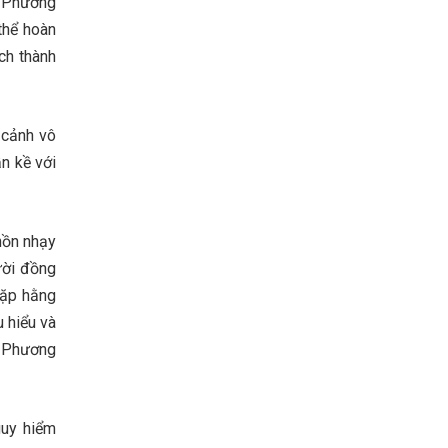
ư Phương
thể hoàn
ch thành
 cảnh vô
n kề với
hồn nhạy
ười đồng
gặp hằng
 hiểu và
a Phương
guy hiểm