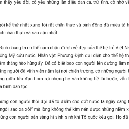
 thấy yêu đời, cô yêu những làn điệu dan ca, trữ tình, cô nhớ v
.
ôi kể thứ nhất xưng tôi rất chân thực và sinh động đã miêu tả 
ch chân thực và sâu sắc nhất.
ịnh chúng ta có thể cảm nhận được vẻ đẹp của thế hệ trẻ Việt N
hống Mỹ cứu nước. Nhân vật Phương Định đại diện cho thế hệ tr
ăm tháng hào hùng ấy. Đã có biết bao con người lên đường làm 
g người đã vĩnh viễn nằm lại nơi chiến trường, có những người th
ng giữa lửa đạn bom rơi nhưng họ vân không hề lùi bước, vẫn 
a bình dân tộc.
hững con người thời đại đã tô điểm cho đất nước ta ngày càng 
 ngôi sao xa xôi” mà lòng không thể kìm nén được những niềm 
ững con người sẵn sàng hi sinh sinh khi Tổ quốc kêu gọi. Họ đã