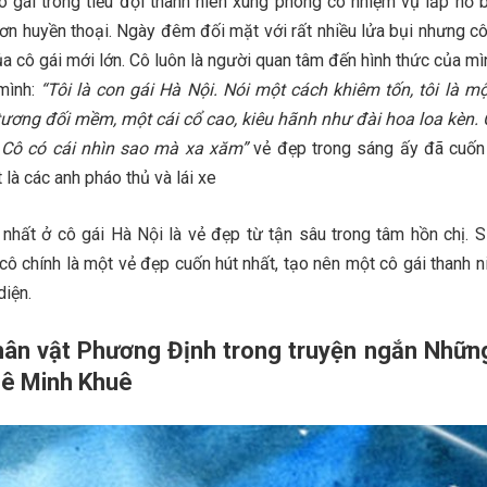
 gái trong tiểu đội thanh niên xung phong có nhiệm vụ lấp hố 
n huyền thoại. Ngày đêm đối mặt với rất nhiều lửa bụi nhưng cô
ủa cô gái mới lớn. Cô luôn là người quan tâm đến hình thức của mì
mình:
“Tôi là con gái Hà Nội. Nói một cách khiêm tốn, tôi là mộ
 tương đối mềm, một cái cổ cao, kiêu hãnh như đài hoa loa kèn.
o: Cô có cái nhìn sao mà xa xăm”
vẻ đẹp trong sáng ấy đã cuốn 
 là các anh pháo thủ và lái xe
nhất ở cô gái Hà Nội là vẻ đẹp từ tận sâu trong tâm hồn chị. 
ô chính là một vẻ đẹp cuốn hút nhất, tạo nên một cô gái thanh n
diện.
ân vật Phương Định trong truyện ngắn Nhữn
Lê Minh Khuê