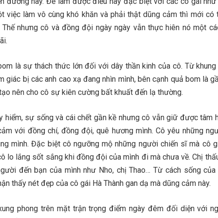
yến đường này. Để làm được điều này đặc biệt với các cô gái nh
ột việc làm vô cùng khó khăn và phải thật dũng cảm thì mới có 
. Thế nhưng cô và đồng đội ngày ngày vẫn thực hiên nó một cá
ãi.
bom là sự thách thức lớn đối với dây thần kinh của cô. Từ khung
m giác bị các anh cao xạ đang nhìn mình, bên cạnh quả bom là gầ
 tạo nên cho cô sự kiên cường bất khuất đến lạ thường.
 hiểm, sự sống và cái chết gần kề nhưng cô vẫn giữ được tâm 
 cảm với đồng chí, đồng đội, quê hương mình. Cô yêu những ng
ùng mình. Đặc biệt cô ngưỡng mộ những người chiến sĩ mà cô 
ô lo lắng sốt sắng khi đồng đội của mình đi mà chưa về. Chị thấu
người đến bạn của mình như Nho, chị Thao… Từ cách sống củ
nhận thấy nét đẹp của cô gái Hà Thành gan dạ mà dũng cảm này.
xung phong trên mặt trận trọng điểm ngày đêm đối diện với n