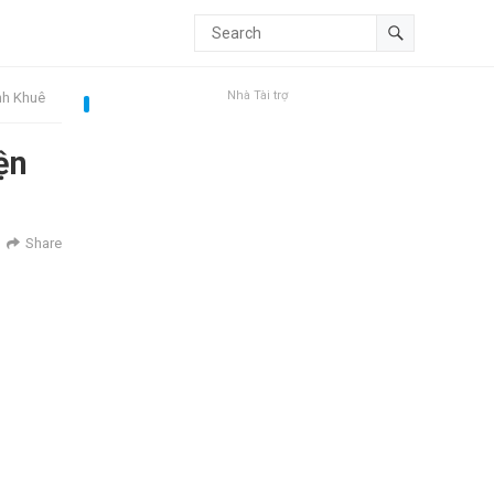
Nhà Tài trợ
nh Khuê
ện
Share