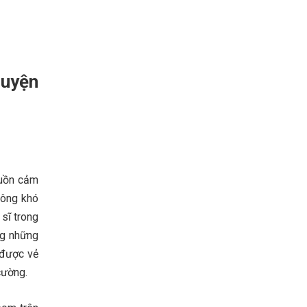
ruyện
guồn cảm
hông khó
sĩ trong
ng những
 được vẻ
cường.