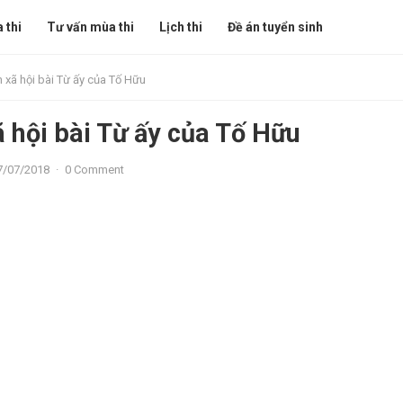
 thi
Tư vấn mùa thi
Lịch thi
Đề án tuyển sinh
n xã hội bài Từ ấy của Tố Hữu
ã hội bài Từ ấy của Tố Hữu
7/07/2018
·
0 Comment