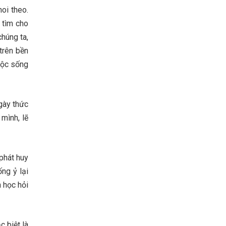
oi theo.
 tìm cho
húng ta,
trên bền
uộc sống
gày thức
mình, lẽ
 phát huy
ng ỷ lại
h học hỏi
c biệt là