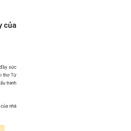
y của
 đầy sức
i thơ Từ
đấu tranh
 của nhà