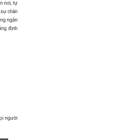
n nơi, tự
 sự chân
ạng ngắn
ẳng định
ọi người