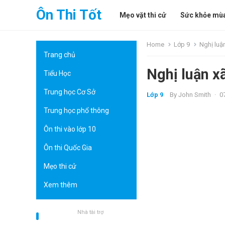
Ôn Thi Tốt
Mẹo vặt thi cử
Sức khỏe mùa
Home
Lớp 9
Nghị luậ
Trang chủ
Nghị luận x
Tiểu Học
Trung học Cơ Sở
Lớp 9
By
John Smith
·
0
Trung học phổ thông
Ôn thi vào lớp 10
Ôn thi Quốc Gia
Mẹo thi cử
Xem thêm
Nhà tài trợ