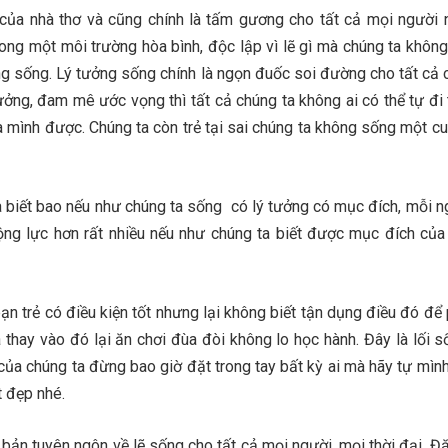
 của nhà thơ và cũng chính là tấm gương cho tất cả mọi người n
ong một môi trường hòa bình, độc lập vì lẽ gì mà chúng ta không
g sống. Lý tưởng sống chính là ngọn đuốc soi đường cho tất cả c
ưởng, đam mê ước vọng thì tất cả chúng ta không ai có thể tự đi 
a mình được. Chúng ta còn trẻ tại sai chúng ta không sống một c
a biết bao nếu như chúng ta sống có lý tưởng có mục đích, mỗi n
ng lực hơn rất nhiều nếu như chúng ta biết được mục đích của 
bạn trẻ có điều kiện tốt nhưng lại không biết tận dụng điều đó để
thay vào đó lại ăn chơi đùa đòi không lo học hành. Đây là lối số
 của chúng ta đừng bao giờ đặt trong tay bất kỳ ai mà hãy tự mìn
t đẹp nhé.
bản tuyên ngôn về lẽ sống cho tất cả mọi người, mọi thời đại. Đặ