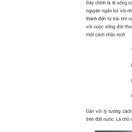
Đây chính là lẽ sống củ
nguyện ngắn bó với nh
thành đến từ trái tim
với cuộc sống đời thư
một cách chắc nịch:
Tôi đã là c
Là em của vạ
Là anh của 
Không áo cơm
Gắn với lý tưởng cách
trên đất nước. Là chỗ 