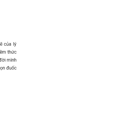
ẽ của lý
iềm thức
đời mình
ngọn đuốc