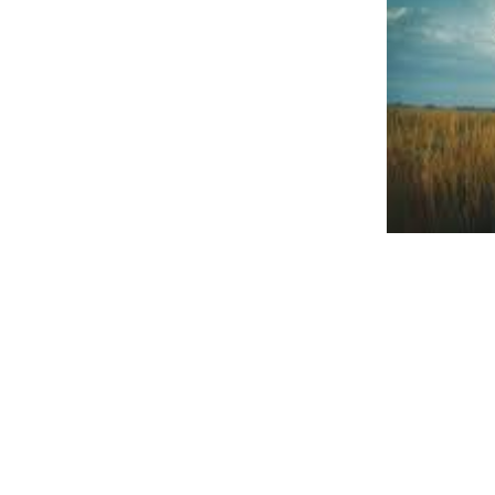
Tôi buộc hồn
Để tình trang
Để hồn tôi 
Gần gũi bên n