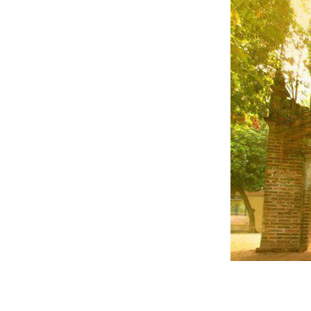
Từ ấy trong 
Mặt trời châ