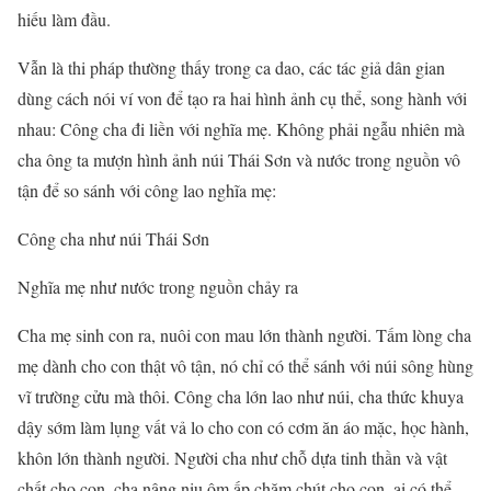
hiếu làm đầu.
Vẫn là thi pháp thường thấy trong ca dao, các tác giả dân gian
dùng cách nói ví von để tạo ra hai hình ảnh cụ thể, song hành với
nhau: Công cha đi liền với nghĩa mẹ. Không phải ngẫu nhiên mà
cha ông ta mượn hình ảnh núi Thái Sơn và nước trong nguồn vô
tận để so sánh với công lao nghĩa mẹ:
Công cha như núi Thái Sơn
Nghĩa mẹ như nước trong nguồn chảy ra
Cha mẹ sinh con ra, nuôi con mau lớn thành người. Tấm lòng cha
mẹ dành cho con thật vô tận, nó chỉ có thể sánh với núi sông hùng
vĩ trường cửu mà thôi. Công cha lớn lao như núi, cha thức khuya
dậy sớm làm lụng vất vả lo cho con có cơm ăn áo mặc, học hành,
khôn lớn thành người. Người cha như chỗ dựa tinh thần và vật
chất cho con, cha nâng niu ôm ấp chăm chút cho con, ai có thể