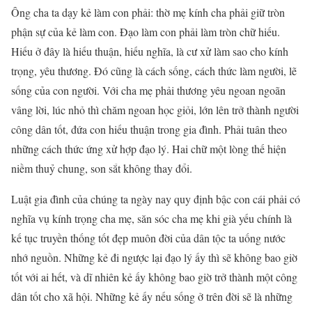
Ông cha ta dạy kẻ làm con phải: thờ mẹ kính cha phải giữ tròn
phận sự của kẻ làm con. Đạo làm con phải làm tròn chữ hiếu.
Hiếu ở đây là hiếu thuận, hiếu nghĩa, là cư xử làm sao cho kính
trọng, yêu thương. Đó cũng là cách sống, cách thức làm người, lẽ
sống của con người. Với cha mẹ phải thương yêu ngoan ngoãn
vâng lời, lúc nhỏ thì chăm ngoan học giỏi, lớn lên trở thành người
công dân tốt, đứa con hiếu thuận trong gia đình. Phải tuân theo
những cách thức ứng xử hợp đạo lý. Hai chữ một lòng thế hiện
niềm thuỷ chung, son sắt không thay đổi.
Luật gia đình của chúng ta ngày nay quy định bậc con cái phải có
nghĩa vụ kính trọng cha mẹ, săn sóc cha mẹ khi già yếu chính là
kế tục truyền thống tốt đẹp muôn đời của dân tộc ta uống nước
nhớ nguồn. Những kẻ đi ngược lại đạo lý ấy thì sẽ không bao giờ
tốt với ai hết, và dĩ nhiên kẻ ấy không bao giờ trở thành một công
dân tốt cho xã hội. Những kẻ ấy nếu sống ở trên đời sẽ là những