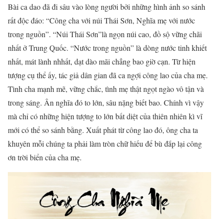
Bài ca dao đã đi sâu vào lòng người bởi những hình ảnh so sánh
rất độc đáo: “Công cha với núi Thái Sơn, Nghĩa mẹ với nước
trong nguồn”. “Núi Thái Sơn”là ngọn núi cao, đồ sộ vững chãi
nhất ở Trung Quốc. “Nước trong nguồn” là dòng nước tinh khiết
nhất, mát lành nhhất, dạt dào mãi chẳng bao giờ cạn. Từ hiện
tượng cụ thể ấy, tác giả dân gian đã ca ngợi công lao của cha mẹ.
Tình cha mạnh mẽ, vững chắc, tình mẹ thật ngọt ngào vô tận và
trong sáng. Ân nghĩa đó to lớn, sâu nặng biết bao. Chính vì vậy
mà chỉ có những hiện tượng to lớn bất diệt của thiên nhiên kì vĩ
mới có thể so sánh bằng. Xuất phát từ công lao đó, ông cha ta
khuyên mỗi chúng ta phải làm tròn chữ hiếu để bù đắp lại công
ơn trời biển của cha mẹ.