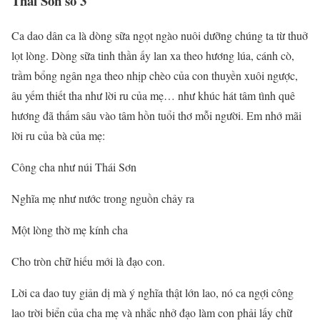
Thái Sơn số 3
Ca dao dân ca là dòng sữa ngọt ngào nuôi dưỡng chúng ta từ thuở
lọt lòng. Dòng sữa tinh thần ấy lan xa theo hương lúa, cánh cò,
trầm bổng ngân nga theo nhịp chèo của con thuyền xuôi ngược,
âu yếm thiết tha như lời ru của mẹ… như khúc hát tâm tình quê
hương đã thấm sâu vào tâm hồn tuổi thơ mỗi người. Em nhớ mãi
lời ru của bà của mẹ:
Công cha như núi Thái Sơn
Nghĩa mẹ như nước trong nguồn chảy ra
Một lòng thờ mẹ kính cha
Cho tròn chữ hiếu mới là đạo con.
Lời ca dao tuy giản dị mà ý nghĩa thật lớn lao, nó ca ngợi công
lao trời biển của cha mẹ và nhắc nhở đạo làm con phải lấy chữ