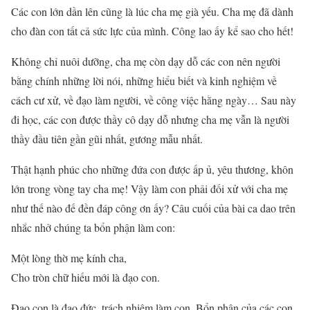
Các con lớn dần lên cũng là lúc cha mẹ già yếu. Cha mẹ đã dành
cho đàn con tất cả sức lực của mình. Công lao ấy kể sao cho hết!
Không chỉ nuôi dưỡng, cha mẹ còn dạy dỗ các con nên người
bằng chính những lời nói, những hiểu biết và kinh nghiệm về
cách cư xử, về đạo làm người, về công việc hằng ngày… Sau này
đi học, các con được thầy cô dạy dỗ nhưng cha mẹ vẫn là người
thầy đầu tiên gần gũi nhất, gương mẫu nhất.
Thật hạnh phúc cho những đứa con được ấp ủ, yêu thương, khôn
lớn trong vòng tay cha mẹ! Vậy làm con phải đối xử với cha mẹ
như thế nào đế đền đáp công ơn ấy? Câu cuối của bài ca dao trên
nhắc nhở chúng ta bổn phận làm con:
Một lòng thờ mẹ kính cha,
Cho tròn chữ hiếu mới là đạo con.
Đạo con là đạo đức, trách nhiệm làm con. Bổn phận của các con