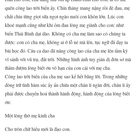
quên công lao trời biển ấy. Chín tháng mang nặng rồi đẻ đau, mẹ
chắt chiu từng giọt sữa ngọt ngào nuôi con khôn lớn. Lúc con
khoẻ mạnh cũng như khi ốm đau lòng mẹ giành cho con: như
biển Thái Bình dạt dào. Không có cha mẹ làm sao có chúng ta
được: con có cha mẹ, không ai ở lỗ nẻ mà lên, tục ngữ đã dạy ta
bài học đó. Câu ca dao đã nâng công lao của cha mẹ lên tầm kỳ
vĩ sánh với vũ trụ, đất trời. Những hình ảnh tuy giản dị đơn sơ mà
thấm đượm lòng biết ơn vô hạn của con cái với mẹ cha.
Công lao trời biển của cha mẹ sao kể hết bằng lời. Trong những
dòng trữ tình hàm súc ấy ẩn chứa một chân lí ngàn đời, chân lí ấy
phải được chuyển hoá thành hành động, hành động của lòng biết
ơn:
Một lòng thờ mẹ kính cha
Cho tròn chữ hiếu mới là đạo con.