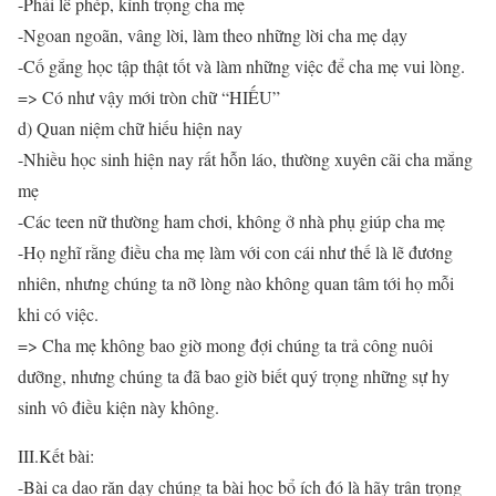
-Phải lễ phép, kính trọng cha mẹ
-Ngoan ngoãn, vâng lời, làm theo những lời cha mẹ dạy
-Cố gắng học tập thật tốt và làm những việc để cha mẹ vui lòng.
=> Có như vậy mới tròn chữ “HIẾU”
d) Quan niệm chữ hiếu hiện nay
-Nhiều học sinh hiện nay rất hỗn láo, thường xuyên cãi cha mắng
mẹ
-Các teen nữ thường ham chơi, không ở nhà phụ giúp cha mẹ
-Họ nghĩ rằng điều cha mẹ làm với con cái như thế là lẽ đương
nhiên, nhưng chúng ta nỡ lòng nào không quan tâm tới họ mỗi
khi có việc.
=> Cha mẹ không bao giờ mong đợi chúng ta trả công nuôi
dưỡng, nhưng chúng ta đã bao giờ biết quý trọng những sự hy
sinh vô điều kiện này không.
III.Kết bài:
-Bài ca dao răn dạy chúng ta bài học bổ ích đó là hãy trân trọng