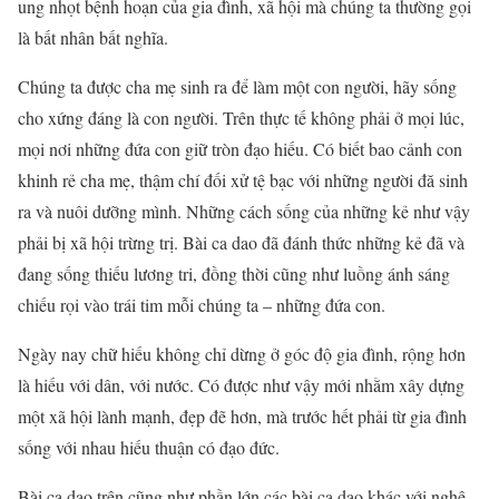
ung nhọt bệnh hoạn của gia đình, xã hội mà chúng ta thường gọi
là bất nhân bất nghĩa.
Chúng ta được cha mẹ sinh ra để làm một con người, hãy sống
cho xứng đáng là con người. Trên thực tế không phải ở mọi lúc,
mọi nơi những đứa con giữ tròn đạo hiếu. Có biết bao cảnh con
khinh rẻ cha mẹ, thậm chí đối xử tệ bạc với những người đă sinh
ra và nuôi dưỡng mình. Những cách sống của những kẻ như vậy
phải bị xã hội trừng trị. Bài ca dao đã đánh thức những kẻ đã và
đang sống thiếu lương tri, đồng thời cũng như luồng ánh sáng
chiếu rọi vào trái tim mỗi chúng ta – những đứa con.
Ngày nay chữ hiếu không chỉ dừng ở góc độ gia đình, rộng hơn
là hiếu với dân, với nước. Có được như vậy mới nhằm xây dựng
một xã hội lành mạnh, đẹp đẽ hơn, mà trước hết phải từ gia đình
sống với nhau hiếu thuận có đạo đức.
Bài ca dao trên cũng như phần lớn các bài ca dao khác với nghệ