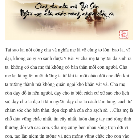
Tại sao lại nói công cha và nghĩa mẹ là vô cùng to lớn, bao la, vĩ
đại, không có gì so sánh được ? Bởi vì cha mẹ là người đã sinh ra
ta, không có cha mẹ thì không có bản thân mỗi con người. Cha
mẹ lại là người nuôi dưỡng ta từ khi ta mới chào đời cho đến khi
ta trưởng thành mà không quản ngại khó khăn vất vả. Cha mẹ
còn dạy dỗ ta nên người, dạy cho ta biết cách cư xử sao cho lịch
sự, dạy cho ta đạo lí làm người, dạy cho ta cách làm lụng, cách tự
chăm sóc cho bản thân, dọn dẹp nhà của cho sạch sẽ. . .Cha mẹ là
chỗ dựa vững chắc nhất, tin cậy nhất, luôn dang tay mở rộng tình
thương đối với các con. Cha mẹ cùng bên nhau sống trọn đời vì
con, tạo lập niềm tin tưởng và nền móng vững chắc cho con vào