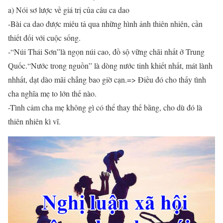
a) Nói sơ lược về giá trị của câu ca dao
-Bài ca dao được miêu tả qua những hình ảnh thiên nhiên, cần
thiết đối với cuộc sống.
-“Núi Thái Sơn”là ngọn núi cao, đồ sộ vững chãi nhất ở Trung
Quốc.“Nước trong nguồn” là dòng nước tinh khiết nhất, mát lành
nhhất, dạt dào mãi chẳng bao giờ cạn.=> Điều đó cho thấy tình
cha nghĩa mẹ to lớn thế nào.
-Tình cảm cha mẹ không gì có thể thay thế bằng, cho dù đó là
thiên nhiên kì vĩ.