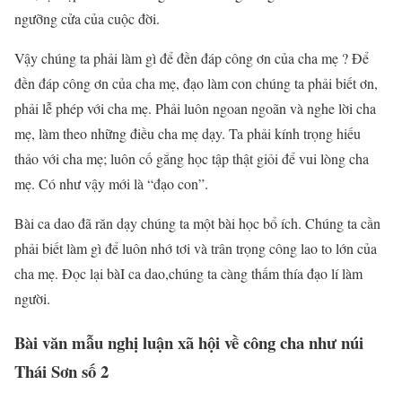
ngưỡng cửa của cuộc đời.
Vậy chúng ta phải làm gì để đền đáp công ơn của cha mẹ ? Để
đền đáp công ơn của cha mẹ, đạo làm con chúng ta phải biết ơn,
phải lễ phép với cha mẹ. Phải luôn ngoan ngoãn và nghe lời cha
mẹ, làm theo những điều cha mẹ dạy. Ta phải kính trọng hiếu
thảo với cha mẹ; luôn cố gắng học tập thật giỏi để vui lòng cha
mẹ. Có như vậy mới là “đạo con”.
Bài ca dao đã răn dạy chúng ta một bài học bổ ích. Chúng ta cần
phải biết làm gì để luôn nhớ tơi và trân trọng công lao to lớn của
cha mẹ. Đọc lại bàI ca dao,chúng ta càng thấm thía đạo lí làm
người.
Bài văn mẫu nghị luận xã hội về công cha như núi
Thái Sơn số 2