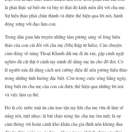
là phải thực sự biết ơn và bày tỏ thái độ kính mến đối với cha mẹ.
Sự hiếu thảo phải chân thành và được thể hiện qua lời nói, hành
động xứng với đạo làm con.
Trong dân gian lưu truyền những tấm gương sáng về lòng hiếu
thảo của con cái đối với cha mẹ (Nhị thập tứ hiếu). Câu chuyện
cảm động về nàng Thoại Khanh dắt mẹ đi ăn xin, gặp cảnh ngặt
nghèo đã cắt thịt ở cánh tay mình để dâng mẹ ăn cho đỡ đói. Có
lẽ người xưa đã dùng cách nói cường điệu để nêu gương hiếu thảo
trong những tình huống đặc biệt. Còn trong cuộc sống hằng ngày,
lòng biết ơn cha mẹ của con cái được thể hiện qua những lời nói
và việc làm cụ thể.
Đó là cốc nước mát ân cần trao tận tay khi cha mẹ vừa đi làm về
nắng nôi, mệt nhọc; là bát cháo nóng lúc cha mẹ ốm mệt; là sự
cảm thông với hoàn cảnh khó khăn của gia đình nên không đua