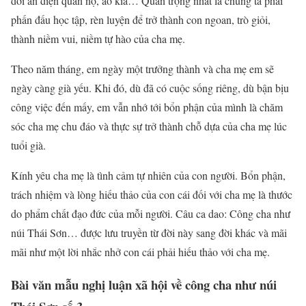
đòi ăn diện quần nọ, áo kia… Quan trọng nhất là chúng ta phải
phấn đấu học tập, rèn luyện để trở thành con ngoan, trò giỏi,
thành niềm vui, niềm tự hào của cha mẹ.
Theo năm tháng, em ngày một trưởng thành và cha mẹ em sẽ
ngày càng già yếu. Khi đó, dù đã có cuộc sống riêng, dù bận bịu
công việc đến mấy, em vẫn nhớ tới bổn phận của mình là chăm
sóc cha mẹ chu đáo và thực sự trở thành chỗ dựa của cha mẹ lúc
tuổi già.
Kính yêu cha mẹ là tình cảm tự nhiên của con người. Bổn phận,
trách nhiệm và lòng hiếu thảo của con cái đối với cha mẹ là thước
do phẩm chất đạo đức của mỗi người. Câu ca dao: Công cha như
núi Thái Sơn… được lưu truyền từ đời này sang đời khác và mãi
mãi như một lời nhắc nhở con cái phải hiếu thảo với cha mẹ.
Bài văn mẫu nghị luận xã hội về công cha như núi