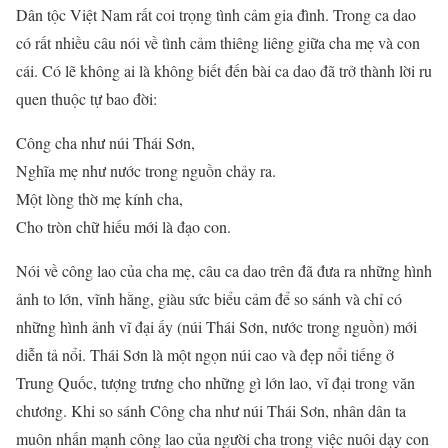
Dân tộc Việt Nam rất coi trọng tình cảm gia đình. Trong ca dao
có rất nhiều câu nói về tình cảm thiêng liêng giữa cha mẹ và con
cái. Có lẽ không ai là không biết đến bài ca dao đã trở thành lời ru
quen thuộc tự bao đời:
Công cha như núi Thái Sơn,
Nghĩa mẹ như nước trong nguồn chảy ra.
Một lòng thờ mẹ kính cha,
Cho tròn chữ hiếu mới là đạo con.
Nói về công lao của cha mẹ, câu ca dao trên đã đưa ra những hình
ảnh to lớn, vĩnh hằng, giàu sức biểu cảm để so sánh và chỉ có
những hình ảnh vĩ đại ấy (núi Thái Sơn, nước trong nguồn) mới
diễn tả nổi. Thái Sơn là một ngọn núi cao và đẹp nổi tiếng ở
Trung Quốc, tượng trưng cho những gì lớn lao, vĩ đại trong văn
chương. Khi so sánh Công cha như núi Thái Sơn, nhân dân ta
muôn nhấn mạnh công lao của người cha trong việc nuôi dạy con