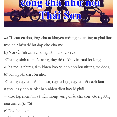
=>Từ câu ca dao, ông cha ta khuyên mỗi người chúng ta phải làm
tròn chữ hiếu để bù đắp cho cha mẹ.
b) Nói về tình cảm cha mẹ dành con con cái
-Cha mẹ sinh ra, nuôi nấng, dạy dỗ từ khi vừa mới lọt lòng.
-Cha mẹ là những tấm khiên bảo vệ cho con bới những tác động
từ bên ngoài khi còn nhỏ.
-Cha mẹ dạy ta phép lịch sự, dạy ta học, dạy ta biết cách làm
người, dạy cho ta biết bao nhiêu điều hay lẻ phải.
=>Tạo lập niềm tin và nền móng vững chắc cho con vào ngưỡng
cửa của cuộc đời
c) Đạo làm con