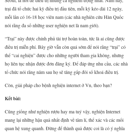
Seoul, là nơi để điều trị những ca nghiêm trọng nhất. Năm nay,
trại đã tổ chức hai kỳ điều trị đầu tiên, mỗi kỳ kéo dài 12 ngày,
mỗi lần có 16-18 học viên nam (các nhà nghiên cứu Hàn Quốc
nói rằng đa số những user nghiện net là nam giới).
“Trại” này được chính phủ tài trợ hoàn toàn, tức là ai cũng được
điều trị miễn phí. Bây giờ vẫn còn quá sớm để nói rằng “trại” có
thể “cai nghiện” được cho những người tham gia không, nhưng
họ liên tục nhận được đơn đăng ký. Để đáp ứng nhu cầu, các nhà
tổ chức nói rằng năm sau họ sẽ tăng gấp đôi số khoá điều trị.
Còn, giải pháp cho bệnh nghiện internet ở Vn, theo bạn?
Kết bài:
Cũng giống như nghiện rượu hay ma tuý vậy, nghiện Internet
mang lại những hậu quả nhất định về tâm lí, thể xác và các mối
quan hệ xung quanh. Đừng để thành quả được coi là có ý nghĩa