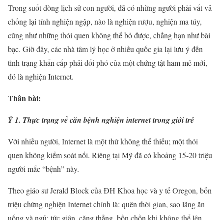
Trong suốt dòng lịch sử con người, đã có những người phải vất vả
chống lại tính nghiện ngập, nào là nghiện rượu, nghiện ma túy,
cũng như những thói quen không thể bỏ được, chẳng hạn như bài
bạc. Giờ đây, các nhà tâm lý học ở nhiều quốc gia lại lưu ý đến
tình trạng khẩn cấp phải đối phó của một chứng tật ham mê mới,
đó là nghiện Internet.
Thân bài:
Ý 1. Thực trạng về căn bệnh nghiện internet trong giới trẻ
Với nhiều người, Internet là một thứ không thể thiếu; một thói
quen không kiểm soát nổi. Riêng tại Mỹ đã có khoảng 15-20 triệu
người mắc “bệnh” này.
Theo giáo sư Jerald Block của ĐH Khoa học và y tế Oregon, bốn
triệu chứng nghiện Internet chính là: quên thời gian, sao lãng ăn
uống và ngủ; tức giận, căng thẳng, bồn chồn khi không thể lên