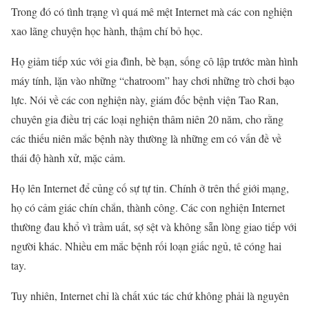
Trong đó có tình trạng vì quá mê mệt Internet mà các con nghiện
xao lãng chuyện học hành, thậm chí bỏ học.
Họ giảm tiếp xúc với gia đình, bè bạn, sống cô lập trước màn hình
máy tính, lặn vào những “chatroom” hay chơi những trò chơi bạo
lực. Nói về các con nghiện này, giám đốc bệnh viện Tao Ran,
chuyên gia điều trị các loại nghiện thâm niên 20 năm, cho rằng
các thiếu niên mắc bệnh này thường là những em có vấn đề về
thái độ hành xử, mặc cảm.
Họ lên Internet để củng cố sự tự tin. Chính ở trên thế giới mạng,
họ có cảm giác chín chắn, thành công. Các con nghiện Internet
thường đau khổ vì trầm uất, sợ sệt và không sẵn lòng giao tiếp với
người khác. Nhiều em mắc bệnh rối loạn giấc ngủ, tê cóng hai
tay.
Tuy nhiên, Internet chỉ là chất xúc tác chứ không phải là nguyên