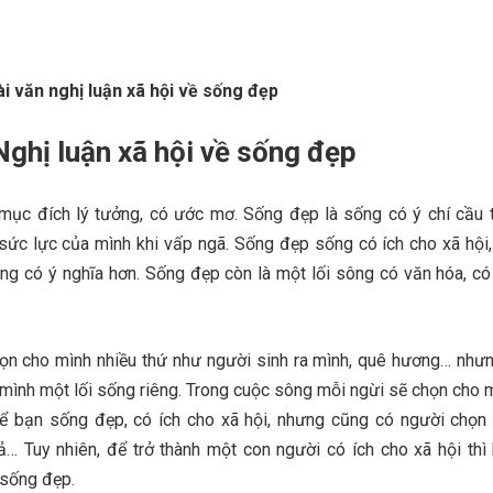
ài văn nghị luận xã hội về sống đẹp
ghị luận xã hội về sống đẹp
ục đích lý tưởng, có ước mơ. Sống đẹp là sống có ý chí cầu ti
ức lực của mình khi vấp ngã. Sống đẹp sống có ích cho xã hội,
g có ý nghĩa hơn. Sống đẹp còn là một lối sông có văn hóa, có t
ọn cho mình nhiều thứ như người sinh ra mình, quê hương… như
o mình một lối sống riêng. Trong cuộc sông mỗi ngừi sẽ chọn cho 
ể bạn sống đẹp, có ích cho xã hội, nhưng cũng có người chọn 
ả… Tuy nhiên, để trở thành một con người có ích cho xã hội thì
 sống đẹp.